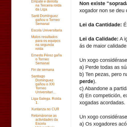
Empate e derrota
Non existe "soprad
na Terceira rolda
xogador non se deu c
da Liga
Santi Domínguez
gañou o Torneo
Lei da Cantidade:
É 
Semanal
Escola Universitaria
Malos resultados
Lei da Calidade:
A i
para os equipos
ás de maior calidad
na segunda
rolda
Ernesto Pérez gaña
Un xogo considérase
o Torneo
Semanal
a) Perde todas as sú
Fin de semana
b) Ten pezas, pero 
Santiago
perde
).
Domínguez
gañou o XXI
c) Abandone a partid
Torneo
Universitari...
d) En competición, e
Liga Galega. Rolda
xogadas acordadas.
1.
Xuntanza no CUR
Un xogo considérase
Retomáronse as
actividades da
a) Os xogadores acó
Escola