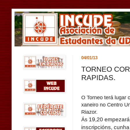
04/01/13
TORNEO COR
RAPIDAS.
O Torneo terá lugar 
xaneiro no Centro Un
Riazor.
19,20 empezará
Ás
inscripcións, cunha