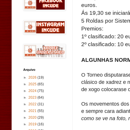
euros.
Ás
19,30 se iniciar
5 Roldas por Siste
Premios:
1º clasificado: 20 e
2º clasificado: 10 e
ALGUNHAS NORM
Arquivo
O Torneo disputaras
►
2026
(19)
clásico de xadrez e 
►
2025
(65)
de xogo colocarase c
►
2024
(75)
►
2023
(64)
Os movementos dos p
►
2022
(31)
e sempre cara adian
►
2021
(55)
como se ve na foto, r
►
2020
(29)
►
2019
(16)