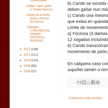
Universitaria
b) Cando se exceda 
Walter Lopez gaña
deben gañar nun má
o Torneo Aninovo
c) Cando una mesma 
Adolfo de la Peña
gaña o Torneo
que estea en quenda
de Damas
Limite de movemento
TORNEO
CORUÑÉS DE
a) Forzosa (3 damas 
DAMAS.
PARTIDAS
12 xogadas incluíndo
RAPIDAS.
b) Cando transcorra
►
2012
(138)
movemento de peón, 
►
2011
(111)
►
2010
(114)
En calquera caso co
►
2009
(56)
supoñer tamén o rem
►
2008
(27)
Publicación máis recente