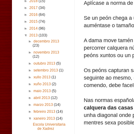
►
2018
(15)
Aplícase a norma de
►
2017
(34)
►
2016
(64)
Se un peón chega a 
►
2015
(74)
auméntase o tamaño 
►
2014
(96)
▼
2013
(103)
A dama move tamén e
►
decembro 2013
(23)
percorrer calquera n
►
novembro 2013
peóns xuntos ou un 
(12)
►
outubro 2013
(5)
Os peóns capturan sa
►
setembro 2013
(1)
seguinte ao mesmo, 
►
xullo 2013
(1)
comendo, debe facelo
►
xuño 2013
(2)
►
maio 2013
(5)
►
abril 2013
(12)
Nas normas españo
►
marzo 2013
(14)
calquera das casas 
►
febreiro 2013
(14)
unha diagonal onde p
▼
xaneiro 2013
(14)
mentres sexa posible
Escola Universitaria
de Xadrez