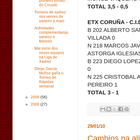
primeiro torneo
do Circuito
TOTAL 3,5 - 0,5
Torneos de xadrez
nos venres de
xaneiro a maio
ETX CORUÑA - C.I.
Actividades
B 202 ALBERTO SA
complementarias
VILLADA 0
xaneiro e
febreiro
N 218 MARCOS JAV
Mal inicio dos
ASTORGA IGLESIAS
nosos equipos
na Liga de
B 223 DIEGO LOPE
Xadrez
0
Diego García
Muñoz gaña o
N 225 CRISTOBAL 
Torneo de
Rápidas
PEREIRO 1
semanal
TOTAL 3 - 1
►
2009
(56)
►
2008
(27)
29/01/10
Cambios na al