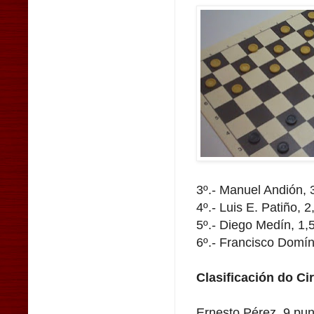
3º.- Manuel Andión, 
4º.- Luis E. Patiño, 
5º.- Diego Medín, 1,
6º.- Francisco Domí
Clasificación do Cir
Ernesto Pérez, 9 pun