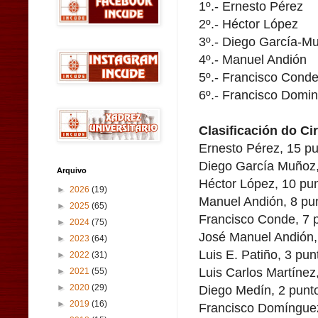
1º.- Ernesto Pérez
2º.- Héctor López
3º.- Diego García-M
4º.- Manuel Andión
5º.- Francisco Cond
6º.- Francisco Domi
Clasificación do Ci
Ernesto Pérez, 15 pu
Diego García Muñoz,
Arquivo
Héctor López, 10 pun
►
2026
(19)
Manuel Andión, 8 pun
►
2025
(65)
Francisco Conde, 7 p
►
2024
(75)
José Manuel Andión, 
►
2023
(64)
Luis E. Patiño, 3 pun
►
2022
(31)
Luis Carlos Martínez
►
2021
(55)
Diego Medín, 2 punto
►
2020
(29)
►
2019
(16)
Francisco Domínguez