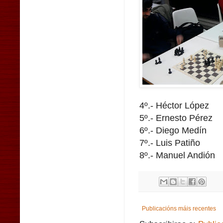
4º.- Héctor López
5º.- Ernesto Pérez
6º.- Diego Medín
7º.- Luis Patiño
8º.- Manuel Andión
Publicacións máis recentes