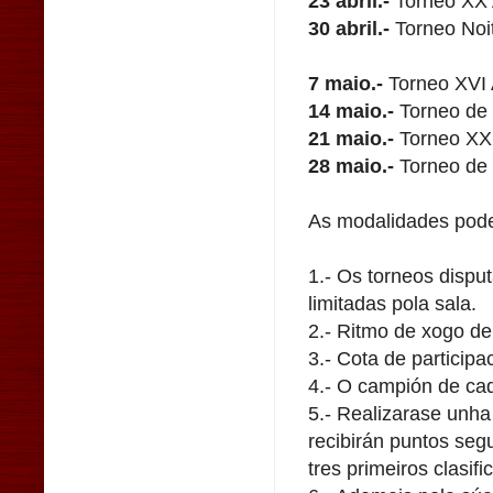
23 abril.-
Torneo XX 
30 abril.-
Torneo Noit
7 maio.-
Torneo XVI 
14 maio.-
Torneo de
21 maio.-
Torneo XXI
28 maio.-
Torneo de 
As modalidades poden
1.- Os torneos disput
limitadas pola sala.
2.- Ritmo de xogo de
3.- Cota de participa
4.- O campión de cad
5.- Realizarase unha 
recibirán puntos seg
tres primeiros clasifi