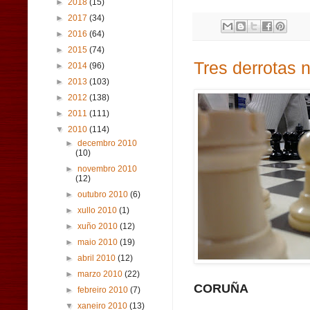
►
2018
(15)
►
2017
(34)
►
2016
(64)
►
2015
(74)
Tres derrotas 
►
2014
(96)
►
2013
(103)
►
2012
(138)
►
2011
(111)
▼
2010
(114)
►
decembro 2010
(10)
►
novembro 2010
(12)
►
outubro 2010
(6)
►
xullo 2010
(1)
►
xuño 2010
(12)
►
maio 2010
(19)
►
abril 2010
(12)
►
marzo 2010
(22)
CORUÑA
►
febreiro 2010
(7)
▼
xaneiro 2010
(13)