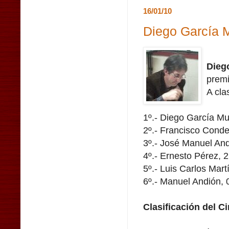
16/01/10
Diego García M
Dieg
premi
A cla
1º.- Diego García Mu
2º.- Francisco Conde
3º.- José Manuel And
4º.- Ernesto Pérez, 
5º.- Luis Carlos Mart
6º.- Manuel Andión, 
Clasificación del Ci