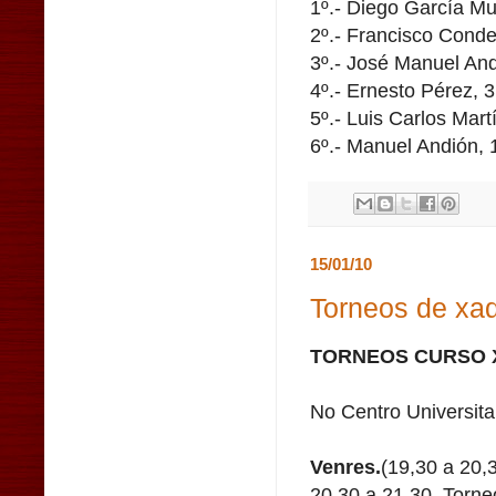
1º.- Diego García Mu
2º.- Francisco Conde
3º.- José Manuel And
4º.- Ernesto Pérez, 
5º.- Luis Carlos Mart
6º.- Manuel Andión, 
15/01/10
Torneos de xad
TORNEOS CURSO X
No Centro Universita
Venres.
(19,30 a 20,
20,30 a 21,30. Torne