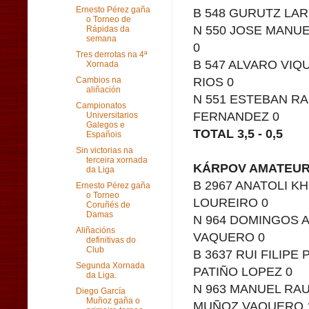
Ernesto Pérez gaña
B 548 GURUTZ LARR
o Torneo de
N 550 JOSE MANUE
Rápidas da
semana
0
Tres derrotas na 4ª
B 547 ALVARO VIQ
Xornada
RIOS 0
Cambios na
aliñación
N 551 ESTEBAN RA
Campionatos
FERNANDEZ 0
Universitarios
Galegos e
TOTAL 3,5 - 0,5
Españois
Sin victorias na
terceira xornada
KÁRPOV AMATEUR 
da Liga
B 2967 ANATOLI K
Ernesto Pérez gaña
o Torneo
LOUREIRO 0
Coruñés de
Damas
N 964 DOMINGOS A
Aliñacións
VAQUERO 0
definitivas do
Club
B 3637 RUI FILIPE
Segunda Xornada
PATIÑO LOPEZ 0
da Liga.
N 963 MANUEL RAU
Diego García
Muñoz gaña o
MUÑOZ VAQUERO 1