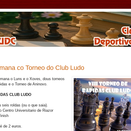
mana co Torneo do Club Ludo
mana o Luns e o Xoves, dous torneos
pidas e o Torneo de Aninovo.
PIDAS CLUB LUDO
 seis roldas (ou o que saia).
Centro Universitario de Riazor
inish
 é de 2 euros.