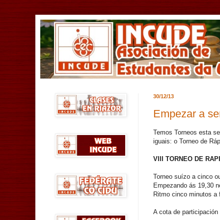
30/12/13
Empezar a se
Temos Torneos esta se
iguais: o Torneo de Rá
VIII TORNEO DE RA
Torneo suízo a cinco ou
Empezando ás 19,30 no 
Ritmo cinco minutos a f
A cota de participación