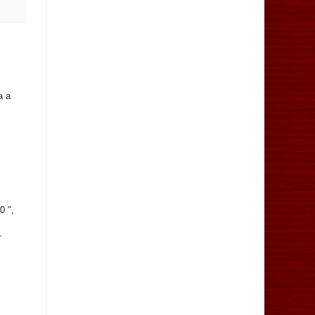
a a
e
0 ",
-