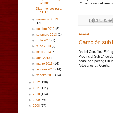
Galega
3º Carlos yebra-Piment
Días intensos para
o CIDU
►
novembro 2013
(12)
►
outubro 2013
(5)
22/12/13
►
setembro 2013
(1)
►
xullo 2013
(1)
Campión sub14
►
xuño 2013
(2)
Daniel González Eirís 
►
maio 2013
(5)
Provincial Sub 14 cele
►
abril 2013
(12)
nadal no Sporting Clñu
►
marzo 2013
(14)
Artesanos da Coruña.
►
febreiro 2013
(14)
►
xaneiro 2013
(14)
►
2012
(138)
►
2011
(111)
►
2010
(114)
►
2009
(56)
►
2008
(27)