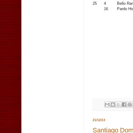
25
4
Bello Ra
16
Pardo Ho
21/12/13
Santiago Domi