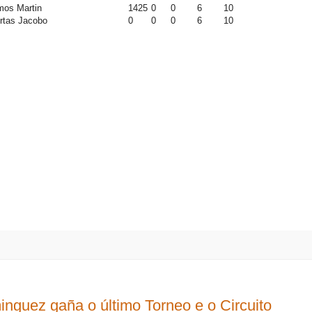
mos Martin
1425
0
0
6
10
rtas Jacobo
0
0
0
6
10
nguez gaña o último Torneo e o Circuito