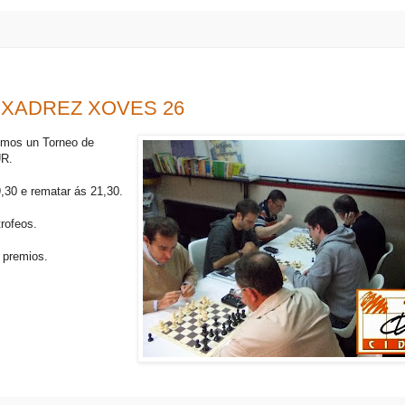
XADREZ XOVES 26
emos un Torneo de
UR.
,30 e rematar ás 21,30.
rofeos.
 premios.