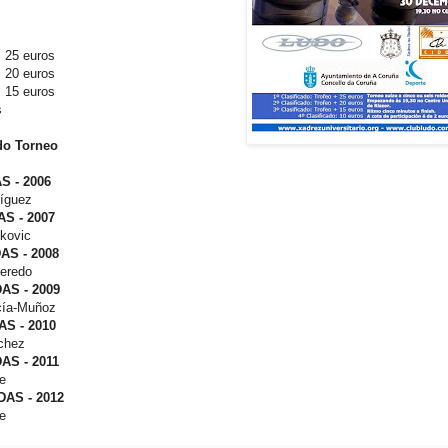
+ 25 euros
+ 20 euros
+ 15 euros
s
 do Torneo
S - 2006
íguez
S - 2007
kovic
AS - 2008
eredo
AS - 2009
ía-Muñoz
S - 2010
chez
AS - 2011
e
AS - 2012
e