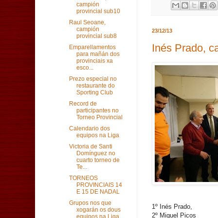
campión
provincial sub10
Raul Seoane,
campión
23/12/13
provincial sub8
Inés Prado, c
Emparellamentos
para mañán dos
provinciais xa
esco...
Prezo especial no
restaurante do
Sporting Club
Record de
participantes no
Torneo Provincial
Calendario dos
equipos na Liga
Victoria de Santi
Domínguez no
cuarto torneo de
Te...
TORNEOS
PROVINCIAIS 14
E 15 DE NADAL
Grupos nos que
1º Inés Prado,
xogarán os dous
2º Miguel Picos
equipos na Liga