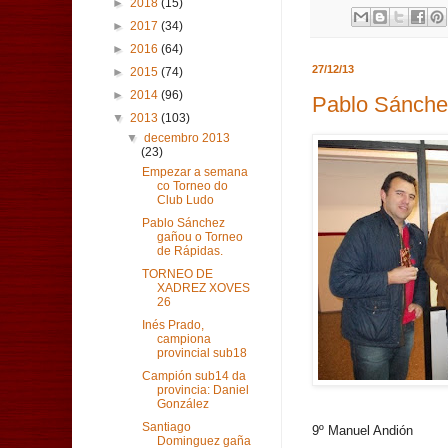
►
2018
(15)
►
2017
(34)
►
2016
(64)
27/12/13
►
2015
(74)
►
2014
(96)
Pablo Sánche
▼
2013
(103)
▼
decembro 2013
(23)
Empezar a semana
co Torneo do
Club Ludo
Pablo Sánchez
gañou o Torneo
de Rápidas.
TORNEO DE
XADREZ XOVES
26
Inés Prado,
campiona
provincial sub18
Campión sub14 da
provincia: Daniel
González
Santiago
9º Manuel Andión
Dominguez gaña