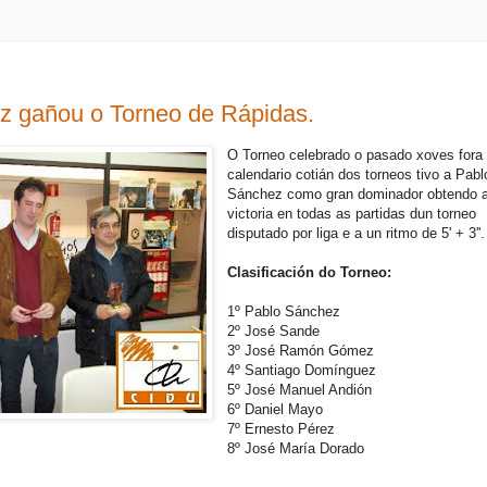
z gañou o Torneo de Rápidas.
O Torneo celebrado o pasado xoves fora
calendario cotián dos torneos tivo a Pabl
Sánchez como gran dominador obtendo 
victoria en todas as partidas dun torneo
disputado por liga e a un ritmo de 5' + 3''.
Clasificación do Torneo:
1º Pablo Sánchez
2º José Sande
3º José Ramón Gómez
4º Santiago Domínguez
5º José Manuel Andión
6º Daniel Mayo
7º Ernesto Pérez
8º José María Dorado