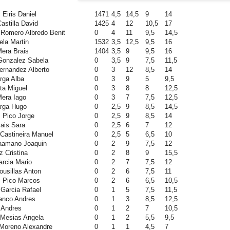
 Eiris Daniel
1471
4,5
14,5
9
14
astilla David
1425
4
12
10,5
17
 Romero Albredo Benit
0
4
11
9,5
14,5
ela Martin
1532
3,5
12,5
9,5
16
Mera Brais
1404
3,5
9
9,5
16
 Gonzalez Sabela
0
3,5
9
7,5
11,5
ernandez Alberto
0
3
12
8,5
14
rga Alba
0
3
9
5
9,5
sta Miguel
0
3
8
8
12,5
Mera Iago
0
3
7
7,5
12,5
arga Hugo
0
2,5
9
8,5
14,5
 Pico Jorge
0
2,5
9
8,5
14
ais Sara
0
2,5
6
7
12
Castineira Manuel
0
2,5
5
6,5
10
Caamano Joaquin
0
2
9
7,5
12
z Cristina
0
2
8
9
15,5
arcia Mario
0
2
7
7,5
12
ousillas Anton
0
2
6
7,5
11
z Pico Marcos
0
2
6
6,5
10,5
Garcia Rafael
0
1
5
7,5
11,5
anco Andres
0
1
3
8,5
12,5
 Andres
0
1
2
7
10,5
 Mesias Angela
0
1
2
5,5
9,5
Moreno Alexandre
0
1
1
4,5
7