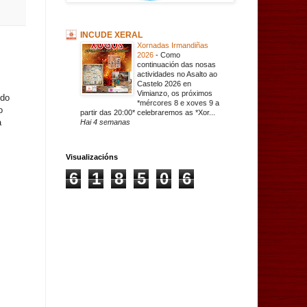
INCUDE XERAL
Xornadas Irmandiñas
2026
-
Como
continuación das nosas
actividades no Asalto ao
Castelo 2026 en
Vimianzo, os próximos
 do
*mércores 8 e xoves 9 a
o
partir das 20:00* celebraremos as *Xor...
a
Hai 4 semanas
Visualizacións
6
1
8
5
0
6