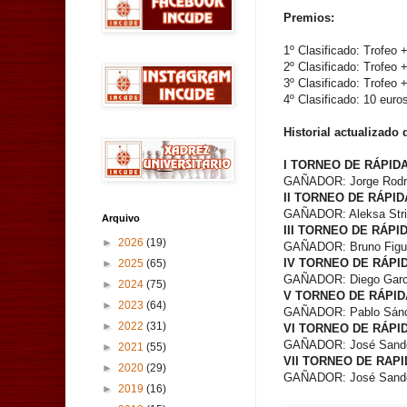
Premios:
1º Clasificado: Trofeo 
2º Clasificado: Trofeo 
3º Clasificado: Trofeo 
4º Clasificado: 10 euro
Historial actualizado
I TORNEO DE RÁPIDA
GAÑADOR: Jorge Rodr
II TORNEO DE RÁPIDA
GAÑADOR: Aleksa Stri
Arquivo
III TORNEO DE RÁPID
►
2026
(19)
GAÑADOR: Bruno Figu
IV TORNEO DE RÁPID
►
2025
(65)
GAÑADOR: Diego Garc
►
2024
(75)
V TORNEO DE RÁPIDA
►
2023
(64)
GAÑADOR: Pablo Sán
►
2022
(31)
VI TORNEO DE RÁPID
GAÑADOR: José Sand
►
2021
(55)
VII TORNEO DE RAPID
►
2020
(29)
GAÑADOR: José Sand
►
2019
(16)