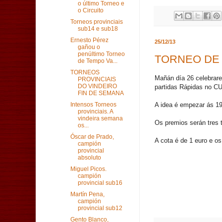
o último Torneo e
o Circuito
Torneos provinciais
sub14 e sub18
Ernesto Pérez
25/12/13
gañou o
penúltimo Torneo
TORNEO DE 
de Tempo Va...
TORNEOS
Mañán día 26 celebrar
PROVINCIAIS
DO VINDEIRO
partidas Rápidas no C
FIN DE SEMANA
A idea é empezar ás 19
Intensos Torneos
provinciais. A
vindeira semana
Os premios serán tres t
os...
Óscar de Prado,
A cota é de 1 euro e os
campión
provincial
absoluto
Miguel Picos.
campión
provincial sub16
Martín Pena,
campión
provincial sub12
Gento Blanco,