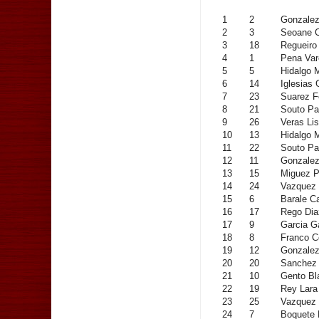
1
2
Gonzalez
2
3
Seoane C
3
18
Regueiro
4
1
Pena Var
5
5
Hidalgo 
6
14
Iglesias
7
23
Suarez F
8
21
Souto Pa
9
26
Veras Li
10
13
Hidalgo 
11
22
Souto P
12
11
Gonzalez
13
15
Miguez P
14
24
Vazquez 
15
6
Barale 
16
17
Rego Dia
17
9
Garcia G
18
8
Franco C
19
12
Gonzale
20
20
Sanchez 
21
10
Gento Bl
22
19
Rey Lara
23
25
Vazquez
24
7
Boquete 