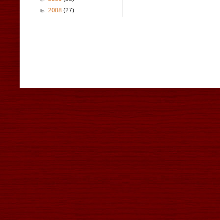
►
2008
(27)