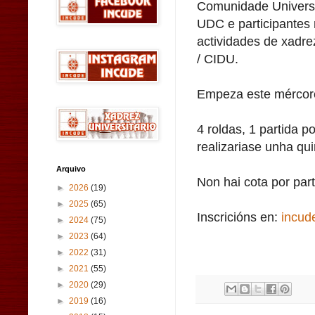
Comunidade Universi
UDC e participantes
actividades de xadr
/ CIDU.
Empeza este mércore
4 roldas, 1 partida p
realizariase unha qui
Arquivo
Non hai cota por part
►
2026
(19)
►
2025
(65)
Inscricións en:
incud
►
2024
(75)
►
2023
(64)
►
2022
(31)
►
2021
(55)
►
2020
(29)
►
2019
(16)