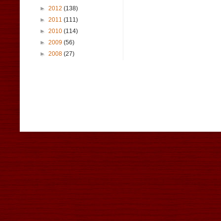
►
2012
(138)
►
2011
(111)
►
2010
(114)
►
2009
(56)
►
2008
(27)