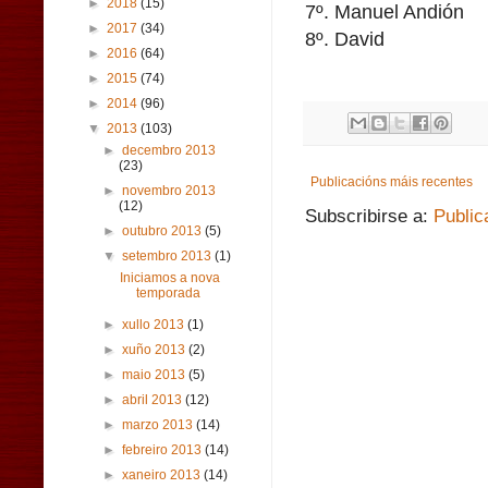
►
2018
(15)
7º. Manuel Andión
►
2017
(34)
8º. David
►
2016
(64)
►
2015
(74)
►
2014
(96)
▼
2013
(103)
►
decembro 2013
(23)
Publicacións máis recentes
►
novembro 2013
(12)
Subscribirse a:
Public
►
outubro 2013
(5)
▼
setembro 2013
(1)
Iniciamos a nova
temporada
►
xullo 2013
(1)
►
xuño 2013
(2)
►
maio 2013
(5)
►
abril 2013
(12)
►
marzo 2013
(14)
►
febreiro 2013
(14)
►
xaneiro 2013
(14)