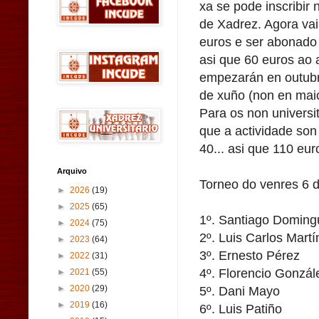
xa se pode inscribir 
de Xadrez. Agora vai
euros e ser abonado
asi que 60 euros ao 
empezarán en outubro
de xuño (non en mai
Para os non universi
que a actividade son
40... asi que 110 eur
Arquivo
Torneo do venres 6 
►
2026
(19)
►
2025
(65)
1º. Santiago Doming
►
2024
(75)
2º. Luis Carlos Martí
►
2023
(64)
3º. Ernesto Pérez
►
2022
(31)
4º. Florencio Gonzál
►
2021
(55)
5º. Dani Mayo
►
2020
(29)
►
2019
(16)
6º. Luis Patiño