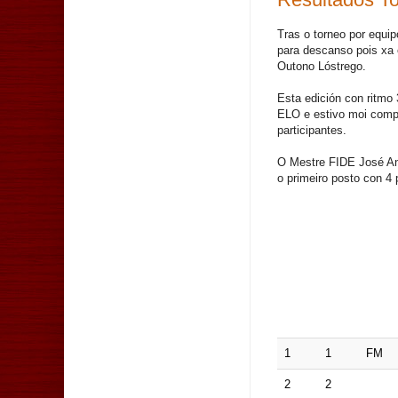
Tras o torneo por equi
para descanso pois xa
Outono Lóstrego.
Esta edición con ritmo 3
ELO e estivo moi comp
participantes.
O Mestre FIDE José An
o primeiro posto con 4
1
1
FM
2
2