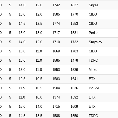
0
5
14.0
12.0
1742
1837
Sigras
0
5
13.0
12.0
1585
1770
CIDU
0
5
14.5
12.5
1774
1853
CIDU
0
5
15.0
13.0
1717
1531
Perillo
0
5
14.0
12.0
1710
1732
Smyslov
0
5
13.0
11.0
1669
1783
CIDU
0
5
13.0
11.0
1585
1478
TDFC
0
5
13.0
11.0
1553
1539
Mirko
0
5
12.5
10.5
1583
1641
ETX
0
5
11.5
10.5
1504
1636
Incude
0
5
11.0
10.0
1374
1592
ETX
0
5
16.0
14.0
1715
1609
ETX
0
5
14.5
13.5
1588
1550
TDFC