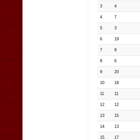
3
4
4
7
5
3
6
19
7
8
8
6
9
20
10
18
11
11
12
12
13
15
14
13
15
17