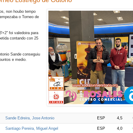
pos, non houbo tempo
 empezaba o Torneo de
'+2'' foi valedoira para
etida contando con 25
tonio Sande conseguiu
 puntos e medio.
Sande Edreira, Jose Antonio
ESP
4,5
Santiago Pereira, Miguel Angel
ESP
4,0