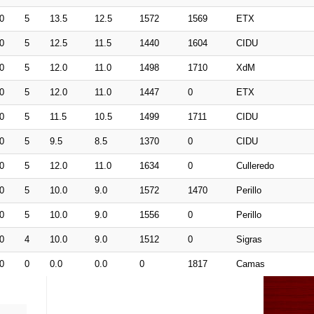
0
5
13.5
12.5
1572
1569
ETX
0
5
12.5
11.5
1440
1604
CIDU
0
5
12.0
11.0
1498
1710
XdM
0
5
12.0
11.0
1447
0
ETX
0
5
11.5
10.5
1499
1711
CIDU
0
5
9.5
8.5
1370
0
CIDU
0
5
12.0
11.0
1634
0
Culleredo
0
5
10.0
9.0
1572
1470
Perillo
0
5
10.0
9.0
1556
0
Perillo
0
4
10.0
9.0
1512
0
Sigras
0
0
0.0
0.0
0
1817
Camas