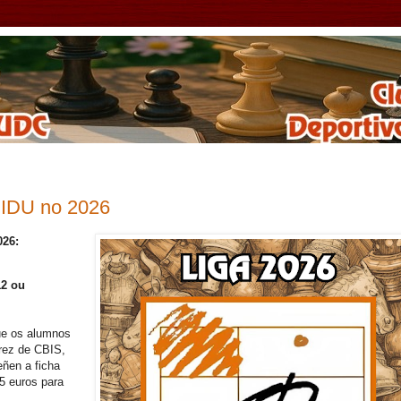
CIDU no 2026
026:
12 ou
e os alumnos
rez de CBIS,
eñen a ficha
5 euros para