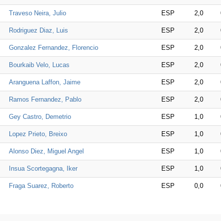
Traveso Neira, Julio
ESP
2,0
Rodriguez Diaz, Luis
ESP
2,0
Gonzalez Fernandez, Florencio
ESP
2,0
Bourkaib Velo, Lucas
ESP
2,0
Aranguena Laffon, Jaime
ESP
2,0
Ramos Fernandez, Pablo
ESP
2,0
Gey Castro, Demetrio
ESP
1,0
Lopez Prieto, Breixo
ESP
1,0
Alonso Diez, Miguel Angel
ESP
1,0
Insua Scortegagna, Iker
ESP
1,0
Fraga Suarez, Roberto
ESP
0,0