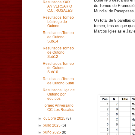
Durante o descanso entr
Resultados XXIX
do Torneo de Promoción
ANIVERSARIO
C.C. ROSALES
Mundial de Pasapezas.
Resultados Torneo
Un total de 9 parellas 
Lóstrego de
torneo, tras as que qu
Outono
Marcos Iglesias e Javi
Resultados Torneo
de Outono
Sub14
Resultados Torneo
de Outono
Sub12
Resultados Torneo
de Outono
Sub10
Resultados Torneo
de Outono Sub8
Resultados Liga de
Outono por
equipos
Torneo Aniversario
CC Los Rosales
►
outubro 2025
(8)
►
xullo 2025
(6)
►
xuño 2025
(8)