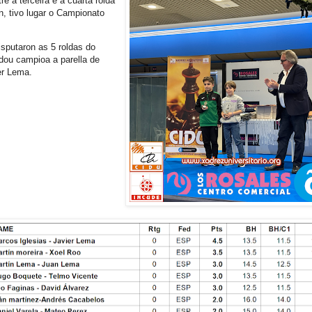
e a terceira e a cuarta rolda
, tivo lugar o Campionato
disputaron as 5 roldas do
edou campioa a parella de
er Lema.