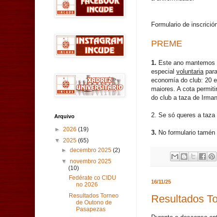
Formulario de inscrició
PREME
1.
Este ano mantemos 
especial
voluntaria
para
economía do club: 20 e
maiores. A cota permiti
do club a taza de Irma
2. Se só queres a taza 
Arquivo
►
2026
(19)
3.
No formulario tamén
▼
2025
(65)
►
decembro 2025
(2)
▼
novembro 2025
(10)
Fedérate co CIDU
16/11/25
no 2026
Resultados Torneo
Resultados T
de Outono de
Pasapezas