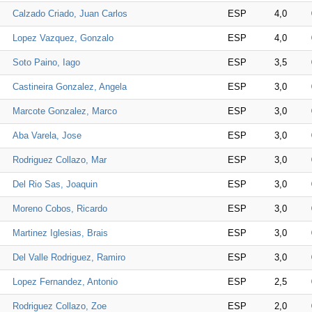
Calzado Criado, Juan Carlos
ESP
4,0
Lopez Vazquez, Gonzalo
ESP
4,0
Soto Paino, Iago
ESP
3,5
Castineira Gonzalez, Angela
ESP
3,0
Marcote Gonzalez, Marco
ESP
3,0
Aba Varela, Jose
ESP
3,0
Rodriguez Collazo, Mar
ESP
3,0
Del Rio Sas, Joaquin
ESP
3,0
Moreno Cobos, Ricardo
ESP
3,0
Martinez Iglesias, Brais
ESP
3,0
Del Valle Rodriguez, Ramiro
ESP
3,0
Lopez Fernandez, Antonio
ESP
2,5
Rodriguez Collazo, Zoe
ESP
2,0