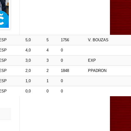
ESP
5,0
5
1756
V. BOUZAS
ESP
4,0
4
0
ESP
3,0
3
0
EXP
ESP
2,0
2
1848
PPADRON
ESP
1,0
1
0
ESP
0,0
0
0