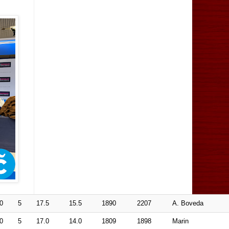
0
5
17.5
15.5
1890
2207
A. Boveda
0
5
17.0
14.0
1809
1898
Marin