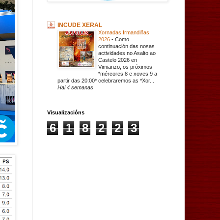
INCUDE XERAL
Xornadas Irmandiñas
2026
-
Como
continuación das nosas
actividades no Asalto ao
Castelo 2026 en
Vimianzo, os próximos
*mércores 8 e xoves 9 a
partir das 20:00* celebraremos as *Xor...
Hai 4 semanas
Visualizacións
6
1
8
2
2
3