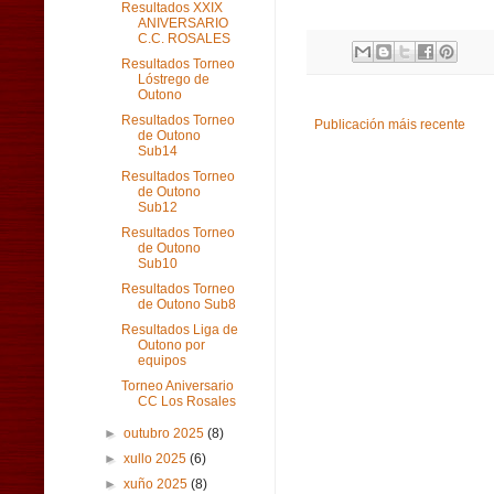
Resultados XXIX
ANIVERSARIO
C.C. ROSALES
Resultados Torneo
Lóstrego de
Outono
Resultados Torneo
Publicación máis recente
de Outono
Sub14
Resultados Torneo
de Outono
Sub12
Resultados Torneo
de Outono
Sub10
Resultados Torneo
de Outono Sub8
Resultados Liga de
Outono por
equipos
Torneo Aniversario
CC Los Rosales
►
outubro 2025
(8)
►
xullo 2025
(6)
►
xuño 2025
(8)