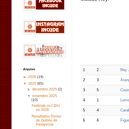
Arquivo
1
2
Rey 
►
2026
(19)
2
3
Aran
▼
2025
(65)
►
decembro 2025
(2)
3
5
Coun
▼
novembro 2025
4
1
Lema
(10)
Fedérate co CIDU
no 2026
5
4
Carab
Resultados Torneo
6
6
Figu
de Outono de
Pasapezas