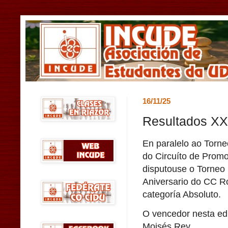
16/11/25
Resultados X
En paralelo ao Torn
do Circuíto de Promo
disputouse o Torneo
Aniversario do CC R
categoría Absoluto.
O vencedor nesta edi
Moisés Rey.