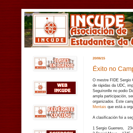
20/06/15
Éxito no Camp
O mestre FIDE Sergio G
de rápidas da UDC, imp
Seguíronlle no podio 
ampla participación, s
organizados. Este cam
Mentais
que está a org
A clasificación foi a se
1 Sergio Guerrero, 23