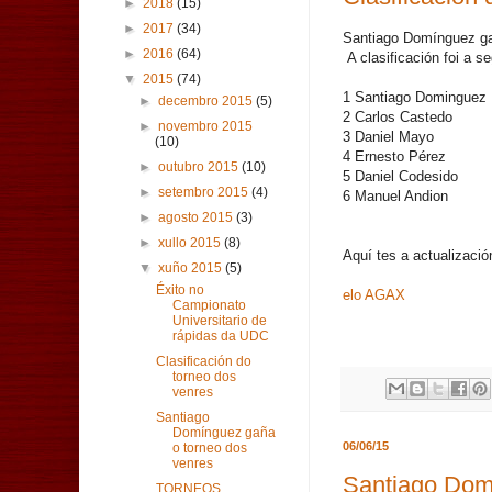
►
2018
(15)
►
2017
(34)
Santiago Domínguez ga
►
2016
(64)
A clasificación foi a se
▼
2015
(74)
1 Santiago Dominguez
►
decembro 2015
(5)
2 Carlos Castedo
►
novembro 2015
3 Daniel Mayo
(10)
4 Ernesto Pérez
►
outubro 2015
(10)
5 Daniel Codesido
►
setembro 2015
(4)
6 Manuel Andion
►
agosto 2015
(3)
►
xullo 2015
(8)
Aquí tes a actualizaci
▼
xuño 2015
(5)
Éxito no
elo AGAX
Campionato
Universitario de
rápidas da UDC
Clasificación do
torneo dos
venres
Santiago
Domínguez gaña
06/06/15
o torneo dos
venres
Santiago Dom
TORNEOS