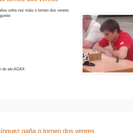
ñou unha vez máis o torneo dos venres.
guinte:
ón do elo AGAX:
ínguez gaña o torneo dos venres