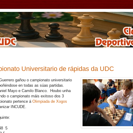
ionato Universitario de rápidas da UDC
uerrero gañou o campionato universitario
oñéndose en todas as súas partidas.
Daniel Mayo e Camilo Blanco. Houbo unha
endo o campionato máis exitoso dos 3
pionato pertence á
Olimpiada de Xogos
anizar INCUDE.
guinte:
48 5