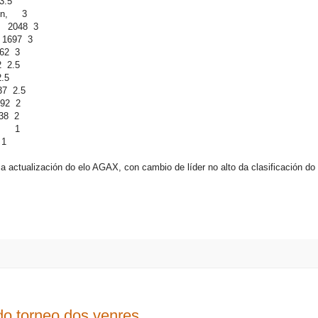
3.5
pin, 3
, 2048 3
, 1697 3
562 3
2 2.5
2.5
37 2.5
392 2
438 2
mo, 1
 1
a actualización do elo AGAX, con cambio de líder no alto da clasificación do 
 do torneo dos venres