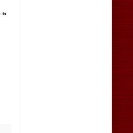
e da
S