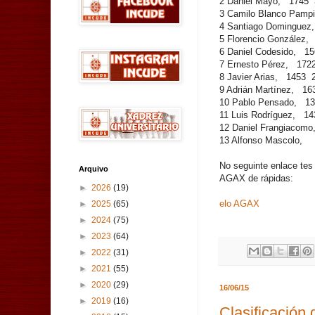
2 Daniel Mayo, 1745 
3 Camilo Blanco Pam
4 Santiago Dominguez
5 Florencio González
6 Daniel Codesido, 1
7 Ernesto Pérez, 172
8 Javier Arias, 1453 
9 Adrián Martínez, 16
10 Pablo Pensado, 1
11 Luis Rodríguez, 1
12 Daniel Frangiaco
13 Alfonso Mascolo,
No seguinte enlace tes 
Arquivo
AGAX de rápidas:
►
2026
(19)
elo AGAX
►
2025
(65)
►
2024
(75)
►
2023
(64)
►
2022
(31)
►
2021
(55)
►
2020
(29)
16/06/15
►
2019
(16)
Clasificación