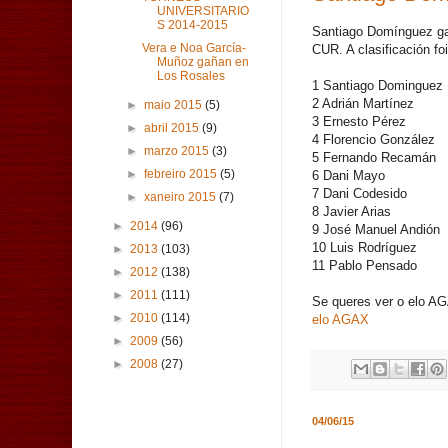
UNIVERSITARIO
S 2014-2015
Santiago Domínguez ga
Vera e Noa García-
CUR. A clasificación foi
Muñoz gañan en
Los Rosales
1
Santiago Dominguez
2
Adrián Martínez
►
maio 2015
(5)
3
Ernesto Pérez
►
abril 2015
(9)
4
Florencio González
►
marzo 2015
(3)
5
Fernando Recamán
►
febreiro 2015
(5)
6
Dani Mayo
7
Dani Codesido
►
xaneiro 2015
(7)
8
Javier Arias
►
2014
(96)
9
José Manuel Andión
10
Luis Rodríguez
►
2013
(103)
11
Pablo Pensado
►
2012
(138)
►
2011
(111)
Se queres ver o elo AG
►
2010
(114)
elo AGAX
►
2009
(56)
►
2008
(27)
04/06/15