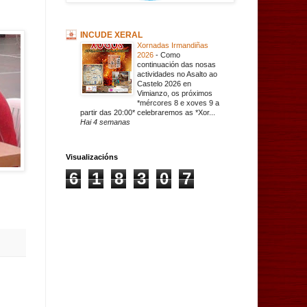
INCUDE XERAL
Xornadas Irmandiñas
2026
-
Como
continuación das nosas
actividades no Asalto ao
Castelo 2026 en
Vimianzo, os próximos
*mércores 8 e xoves 9 a
partir das 20:00* celebraremos as *Xor...
Hai 4 semanas
Visualizacións
6
1
8
3
0
7