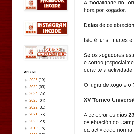
A modalidade do Torn
hora por xogador.
Datas de celebración
Isto é luns, martes 
Se os xogadores est
o sorteo (especialme
durante a actividade
Arquivo
►
2026
(19)
O lugar de xogo é o C
►
2025
(65)
►
2024
(75)
XV Torneo Universi
►
2023
(64)
►
2022
(31)
A celebrar os días 23
►
2021
(55)
celebración do Camp
►
2020
(29)
►
2019
(16)
da actividade normal