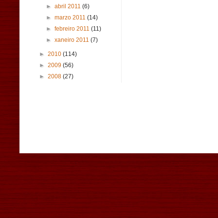
►
abril 2011
(6)
►
marzo 2011
(14)
►
febreiro 2011
(11)
►
xaneiro 2011
(7)
►
2010
(114)
►
2009
(56)
►
2008
(27)