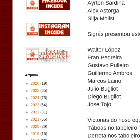
Ayrton Sardina
Alex Astorga
Silja Molist
Sigrás presentou est
Walter López
Fran Pedreira
Gustavo Pulleiro
Guillermo Ambroa
Arquivo
Marcos Laiño
►
2026
(19)
Julio Bugliot
►
2025
(65)
Diego Bugliot
►
2024
(75)
Jose Tojo
►
2023
(64)
►
2022
(31)
Victorias do noso equ
►
2021
(55)
Táboas no taboleiro 
►
2020
(29)
►
2019
(16)
Derrota nos taboleiro