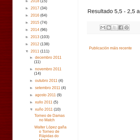
►
2018
(15)
►
2017
(34)
Resultado 5,5 - 2,5 a
►
2016
(64)
►
2015
(74)
►
2014
(96)
►
2013
(103)
►
2012
(138)
Publicación máis recente
▼
2011
(111)
►
decembro 2011
(11)
►
novembro 2011
(14)
►
outubro 2011
(4)
►
setembro 2011
(4)
►
agosto 2011
(9)
►
xullo 2011
(5)
▼
xuño 2011
(10)
Torneo de Damas
no Match
Walter López gaña
o Torneo de
Rápidas do