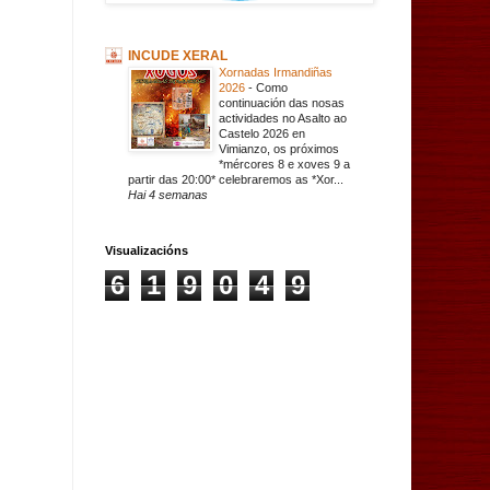
INCUDE XERAL
Xornadas Irmandiñas
2026
-
Como
continuación das nosas
actividades no Asalto ao
Castelo 2026 en
Vimianzo, os próximos
*mércores 8 e xoves 9 a
partir das 20:00* celebraremos as *Xor...
Hai 4 semanas
Visualizacións
6
1
9
0
4
9