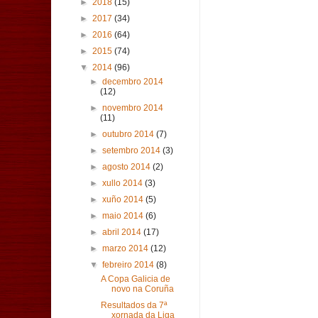
►
2018
(15)
►
2017
(34)
►
2016
(64)
►
2015
(74)
▼
2014
(96)
►
decembro 2014
(12)
►
novembro 2014
(11)
►
outubro 2014
(7)
►
setembro 2014
(3)
►
agosto 2014
(2)
►
xullo 2014
(3)
►
xuño 2014
(5)
►
maio 2014
(6)
►
abril 2014
(17)
►
marzo 2014
(12)
▼
febreiro 2014
(8)
A Copa Galicia de
novo na Coruña
Resultados da 7ª
xornada da Liga