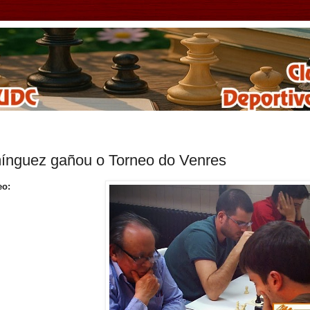
ínguez gañou o Torneo do Venres
eo: