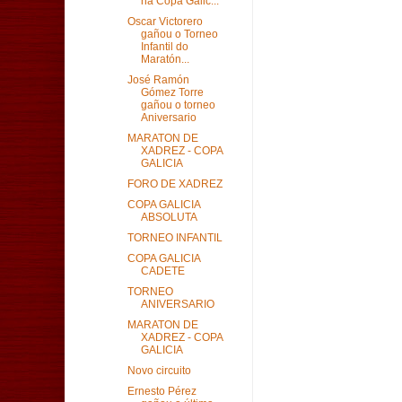
na Copa Galic...
Oscar Victorero
gañou o Torneo
Infantil do
Maratón...
José Ramón
Gómez Torre
gañou o torneo
Aniversario
MARATON DE
XADREZ - COPA
GALICIA
FORO DE XADREZ
COPA GALICIA
ABSOLUTA
TORNEO INFANTIL
COPA GALICIA
CADETE
TORNEO
ANIVERSARIO
MARATON DE
XADREZ - COPA
GALICIA
Novo circuito
Ernesto Pérez