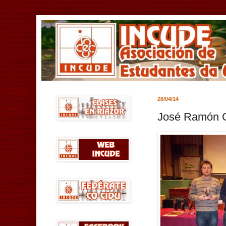
26/04/14
José Ramón G