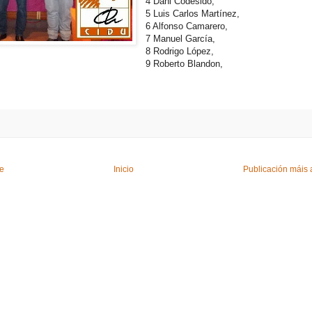
4
Dani Codesido,
5
Luis Carlos Martínez,
6
Alfonso Camarero,
7
Manuel García,
8
Rodrigo López,
9
Roberto Blandon,
te
Inicio
Publicación máis 