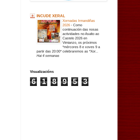
INCUDE XERAL
Xornadas Irmandiñas
2026
-
Como
continuación das nosas
actividades no Asalto ao
Castelo 2026 en
Vimianzo, os próximos
*mércores 8 e xoves 9 a
partir das 20:00* celebraremos as *Xor...
Hai 4 semanas
Visualizacións
6
1
8
9
5
3