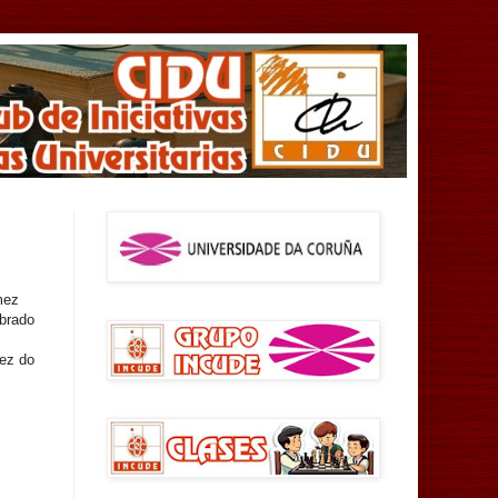
mez
ebrado
ez do