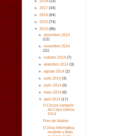
►
2018
(15)
►
2017
(34)
►
2016
(64)
►
2015
(74)
▼
2014
(96)
►
decembro 2014
(12)
►
novembro 2014
(11)
►
outubro 2014
(7)
►
setembro 2014
(3)
►
agosto 2014
(2)
►
xullo 2014
(3)
►
xuño 2014
(5)
►
maio 2014
(6)
▼
abril 2014
(17)
O Círculo campión
da Copa Galicia
2014
Foro de Xadrez
O Zona Informática
revalida o título