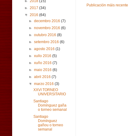
►
2018
(15)
Publicación máis recente
►
2017
(34)
▼
2016
(64)
►
decembro 2016
(7)
►
novembro 2016
(6)
►
outubro 2016
(8)
►
setembro 2016
(6)
►
agosto 2016
(1)
►
xullo 2016
(5)
►
xuño 2016
(7)
►
maio 2016
(6)
►
abril 2016
(7)
▼
marzo 2016
(3)
XXVI TORNEO
UNIVERSITARIO
Santiago
Domínguez gaña
o torneo semanal
Santiago
Domínguez
gañou o torneo
semanal