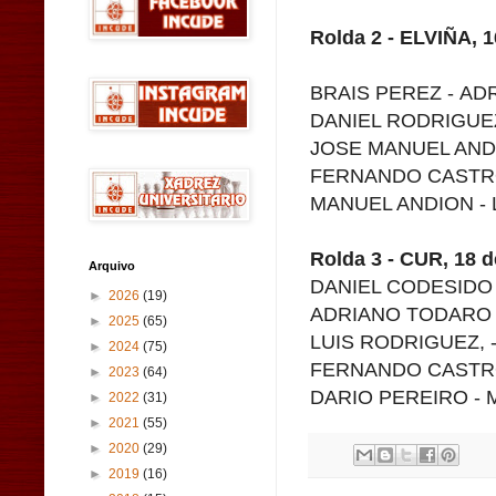
Rolda 2
- ELVIÑA, 1
BRAIS PEREZ - A
DANIEL RODRIGUEZ
JOSE MANUEL AND
FERNANDO CASTRO
MANUEL ANDION -
Rolda 3 - CUR, 18 
Arquivo
DANIEL CODESIDO
►
2026
(19)
ADRIANO TODARO
►
2025
(65)
LUIS RODRIGUEZ,
►
2024
(75)
FERNANDO CAST
►
2023
(64)
DARIO PEREIRO
-
►
2022
(31)
►
2021
(55)
►
2020
(29)
►
2019
(16)