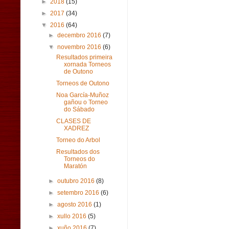
►
2018
(15)
►
2017
(34)
▼
2016
(64)
►
decembro 2016
(7)
▼
novembro 2016
(6)
Resultados primeira
xornada Torneos
de Outono
Torneos de Outono
Noa García-Muñoz
gañou o Torneo
do Sábado
CLASES DE
XADREZ
Torneo do Arbol
Resultados dos
Torneos do
Maratón
►
outubro 2016
(8)
►
setembro 2016
(6)
►
agosto 2016
(1)
►
xullo 2016
(5)
►
xuño 2016
(7)