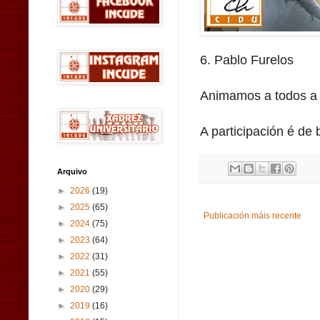
6. Pablo Furelos
Animamos a todos a p
A participación é de 
Arquivo
►
2026
(19)
►
2025
(65)
Publicación máis recente
►
2024
(75)
►
2023
(64)
►
2022
(31)
►
2021
(55)
►
2020
(29)
►
2019
(16)