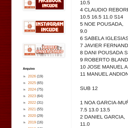
10.5
4 CLAUDIO REBO
10.5 16.5 11.0 S14
5 NOE POUSADA, 3
9.0
6 SABELA IGLESIAS
7 JAVIER FERNANDE
8 DANI POUSADA SR
9 ROBERTO BLANDO
10 JOSE MANUEL A
Arquivo
11 MANUEL ANDION,
►
2026
(19)
►
2025
(65)
SUB 12
►
2024
(75)
►
2023
(64)
1 NOA GARCIA-M
►
2022
(31)
7.5 13.0 13.5
►
2021
(55)
2 DANIEL GARCIA,
►
2020
(29)
►
2019
(16)
11.0