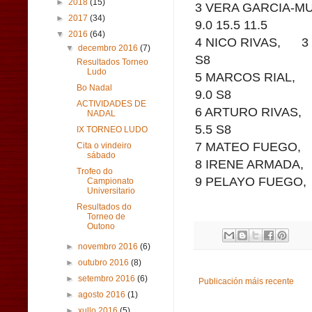
►
2018
(15)
3 VERA GARCIA-
►
2017
(34)
9.0 15.5 11.5
▼
2016
(64)
4 NICO RIVAS, 3 8
▼
decembro 2016
(7)
S8
Resultados Torneo
Ludo
5 MARCOS RIAL, 2
Bo Nadal
9.0 S8
ACTIVIDADES DE
6 ARTURO RIVAS, 
NADAL
5.5 S8
IX TORNEO LUDO
7 MATEO FUEGO, 2
Cita o vindeiro
sábado
8 IRENE ARMADA, 2
Trofeo do
9 PELAYO FUEGO, 
Campionato
Universitario
Resultados do
Torneo de
Outono
►
novembro 2016
(6)
►
outubro 2016
(8)
►
setembro 2016
(6)
Publicación máis recente
►
agosto 2016
(1)
►
xullo 2016
(5)