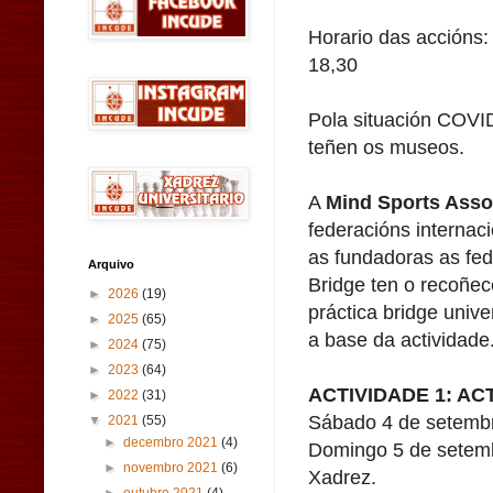
Horario das accións:
18,30
Pola situación COVID
teñen os museos.
A
Mind Sports Asso
federacións internac
as fundadoras as fe
Arquivo
Bridge ten o recoñec
►
2026
(19)
práctica bridge unive
►
2025
(65)
a base da actividade
►
2024
(75)
►
2023
(64)
ACTIVIDADE 1: AC
►
2022
(31)
Sábado 4 de setembro
▼
2021
(55)
►
decembro 2021
(4)
Domingo 5 de setemb
►
novembro 2021
(6)
Xadrez.