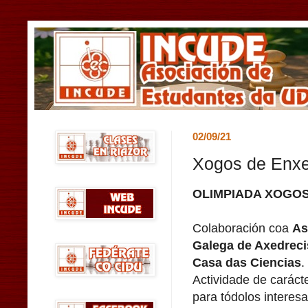
02/09/21
Xogos de Enx
OLIMPIADA XOGO
Colaboración coa
As
Galega de Axedreci
Casa das Ciencias
.
Actividade de caráct
para tódolos interes