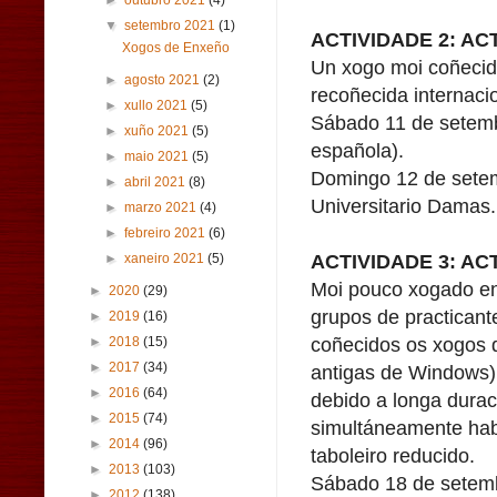
►
outubro 2021
(4)
▼
setembro 2021
(1)
ACTIVIDADE 2: AC
Xogos de Enxeño
Un xogo moi coñecid
►
agosto 2021
(2)
recoñecida internaci
►
xullo 2021
(5)
Sábado 11 de setembr
►
xuño 2021
(5)
española).
►
maio 2021
(5)
Domingo 12 de setemb
►
abril 2021
(8)
Universitario Damas.
►
marzo 2021
(4)
►
febreiro 2021
(6)
ACTIVIDADE 3: AC
►
xaneiro 2021
(5)
Moi pouco xogado en
►
2020
(29)
grupos de practican
►
2019
(16)
coñecidos os xogos d
►
2018
(15)
►
2017
(34)
antigas de Windows)
►
2016
(64)
debido a longa durac
►
2015
(74)
simultáneamente habe
►
2014
(96)
taboleiro reducido.
►
2013
(103)
Sábado 18 de setemb
►
2012
(138)