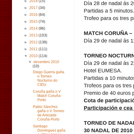
►
2018
(15)
Día 28 de nadal ás 2
►
2017
(34)
Partidas a 5 minutos
►
2016
(64)
Trofeo para os tres p
►
2015
(74)
►
2014
(96)
MATCH CORUÑA –
►
2013
(103)
Día 29 de nadal ás 1
►
2012
(138)
►
2011
(111)
TORNEO NOCTURN
▼
2010
(114)
Día 29 de nadal ás 
▼
decembro 2010
(10)
Hotel EUMESA.
Diego Guerra gaña
o Torneo
Partidas a 10 minuto
Nocturno do
Trofeos para os tres 
CIDU
Coruña gaña o V
Premio de 40 euros 
Match Coruña-
Cota de participaci
Porto
Participación e cea 
Pablo Sánchez
gaña o V Torneo
de Amizade
Coruña-Porto
TORNEO DE NADAL
Santiago
30 NADAL DE 2010
Domínguez gaña