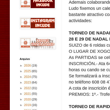
Ademais colaborand
Ludo fixemos un cal
bastante atractivo c
actividades:
TORNEO DE NADAL
28 E 29 DE NADAL 
SUIZO de 6 roldas cu
O LUGAR DE XOGO se
As PARTIDAS se cele
Arquivo
INSCRICIÓN.- Ata 64
►
2026
(19)
horas ou cando se c
►
2025
(65)
Se formalizará a ins
►
2024
(75)
no teléfono 608 08 4
►
2023
(64)
A cota de inscrición 
►
2022
(31)
PREMIOS: 1º.- Trofeo 
►
2021
(55)
►
2020
(29)
►
2019
(16)
TORNEO DE RAPID