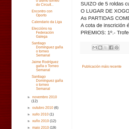
o último torneo
SUIZO de 5 roldas cu
do Circuít...
O LUGAR DE XOGO: S
Encontro con
Oporto
As PARTIDAS COMEZ
Calendario da Liga
A cota de inscrición
Eleccións na
PREMIOS: 1º.- Trofeo 
Federación
Galega
Santiago
Domínguez gaña
o torneo
Semanal
Jaime Rodríguez
gaña o Torneo
Publicación máis recente
Semanal
Santiago
Domínguez gaña
o torneo
Semanal
►
novembro 2010
(12)
►
outubro 2010
(6)
►
xullo 2010
(1)
►
xuño 2010
(12)
►
maio 2010
(19)