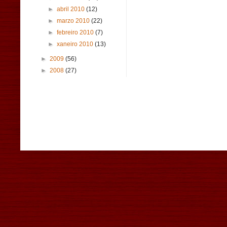
►
abril 2010
(12)
►
marzo 2010
(22)
►
febreiro 2010
(7)
►
xaneiro 2010
(13)
►
2009
(56)
►
2008
(27)