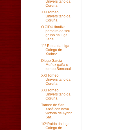
Universitario da
Coruña
XXI Torneo
Universitario da
Coruña
O CIDU finaliza
primeiro do seu
grupo na Liga
Fede...
11ª Rolda da Liga
Galega de
Xadrez
Diego García-
Muñoz gaña o
torneo Semanal
XXI Torneo
Universitario da
Coruña
XXI Torneo
Universitario da
Coruña
Torneo de San
Xosé con nova
victoria de Ayrton
Sar...
10ª Rolda da Liga
Galega de