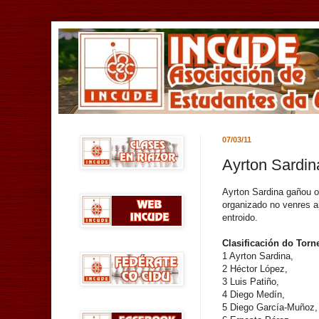
07/03/11
Ayrton Sardin
Ayrton Sardina gañou o
organizado no venres a
entroido.
Clasificación do Torn
1 Ayrton Sardina,
2 Héctor López,
3 Luis Patiño,
4 Diego Medín,
5 Diego García-Muñoz,