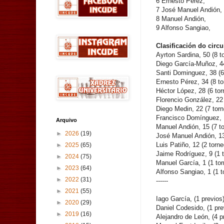
6 Ernesto Pérez,
7 José Manuel Andión,
8 Manuel Andión,
9 Alfonso Sangiao,
Clasificación do circu
Ayrton Sardina, 50 (8 t
Diego García-Muñoz, 44
Santi Dominguez, 38 (6
Ernesto Pérez, 34 (8 t
Héctor López, 28 (6 tor
Florencio González, 22 
Diego Medin, 22 (7 tor
Francisco Domínguez, 1
Arquivo
Manuel Andión, 15 (7 t
►
2026
(19)
José Manuel Andión, 13
Luis Patiño, 12 (2 torn
►
2025
(65)
Jaime Rodríguez, 9 (1 
►
2024
(75)
Manuel García, 1 (1 to
►
2023
(64)
Alfonso Sangiao, 1 (1 t
►
2022
(31)
------
►
2021
(55)
Iago García, (1 previos
►
2020
(29)
Daniel Codesido, (1 pre
►
2019
(16)
Alejandro de León, (4 p