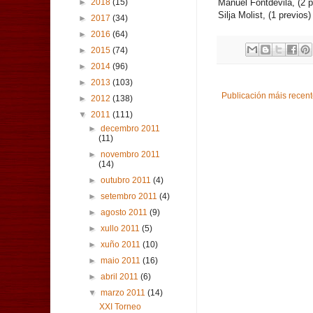
Manuel Fontdevila, (2 p
►
2018
(15)
Silja Molist, (1 previos)
►
2017
(34)
►
2016
(64)
►
2015
(74)
►
2014
(96)
►
2013
(103)
Publicación máis recen
►
2012
(138)
▼
2011
(111)
►
decembro 2011
(11)
►
novembro 2011
(14)
►
outubro 2011
(4)
►
setembro 2011
(4)
►
agosto 2011
(9)
►
xullo 2011
(5)
►
xuño 2011
(10)
►
maio 2011
(16)
►
abril 2011
(6)
▼
marzo 2011
(14)
XXI Torneo