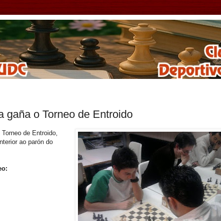
a gaña o Torneo de Entroido
 Torneo de Entroido,
nterior ao parón do
eo: