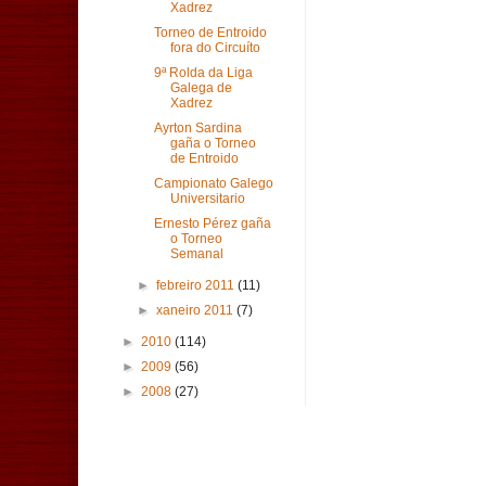
Xadrez
Torneo de Entroido
fora do Circuíto
9ª Rolda da Liga
Galega de
Xadrez
Ayrton Sardina
gaña o Torneo
de Entroido
Campionato Galego
Universitario
Ernesto Pérez gaña
o Torneo
Semanal
►
febreiro 2011
(11)
►
xaneiro 2011
(7)
►
2010
(114)
►
2009
(56)
►
2008
(27)