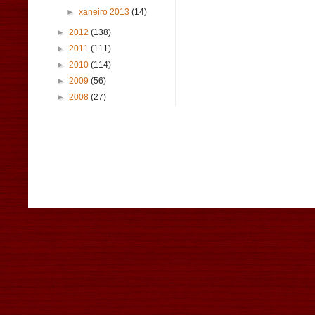
►
xaneiro 2013
(14)
►
2012
(138)
►
2011
(111)
►
2010
(114)
►
2009
(56)
►
2008
(27)