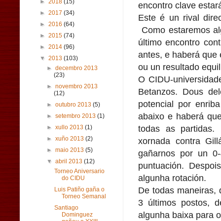
►
2018
(15)
encontro clave estar
►
2017
(34)
Este é un rival di
►
2016
(64)
Como estaremos alg
►
2015
(74)
último encontro con
►
2014
(96)
antes, e haberá que
▼
2013
(103)
ou un resultado equil
►
decembro 2013
(23)
O CIDU-universidade
►
novembro 2013
Betanzos. Dous del
(12)
potencial por enri
►
outubro 2013
(5)
abaixo e haberá que
►
setembro 2013
(1)
todas as partidas.
►
xullo 2013
(1)
►
xuño 2013
(2)
xornada contra Gil
►
maio 2013
(5)
gañarnos por un 0
▼
abril 2013
(12)
puntuación. Despoi
Torneo Aniversario
algunha rotación.
do CIDU
De todas maneiras,
Luis Patiño gaña o
Torneo Semanal
3 últimos postos, 
Santiago
algunha baixa para o
Dominguez