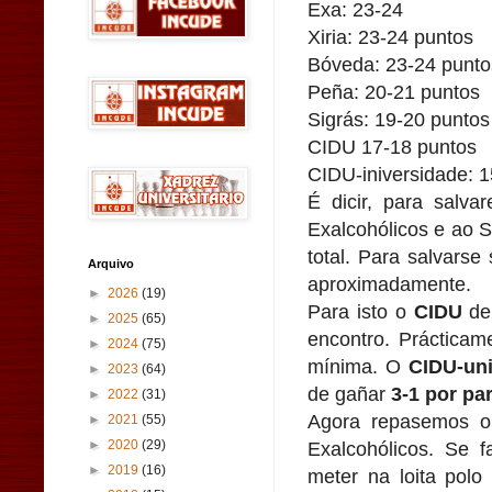
Exa: 23-24
Xiria: 23-24 puntos
Bóveda: 23-24 punto
Peña: 20-21 puntos
Sigrás: 19-20 puntos
CIDU 17-18 puntos
CIDU-iniversidade: 
É dicir, para salv
Exalcohólicos e ao 
total. Para salvars
Arquivo
aproximadamente.
►
2026
(19)
Para isto o
CIDU
deb
►
2025
(65)
encontro. Práctica
►
2024
(75)
mínima. O
CIDU-uni
►
2023
(64)
de gañar
3-1 por par
►
2022
(31)
Agora repasemos o
►
2021
(55)
Exalcohólicos. Se 
►
2020
(29)
►
2019
(16)
meter na loita polo