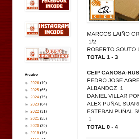
MARCOS LAIÑO OR
1/2
ROBERTO SOUTO LA
TOTAL 1 - 3
CEIP CANOSA-RUS 
Arquivo
PEDRO JOSE AGR
►
2026
(19)
ALBANDOZ 1
►
2025
(65)
DANIEL VILLAR P
►
2024
(75)
ALEX PUÑAL SUARE
►
2023
(64)
ESTEBAN PUÑAL S
►
2022
(31)
1
►
2021
(55)
TOTAL 0 - 4
►
2020
(29)
►
2019
(16)