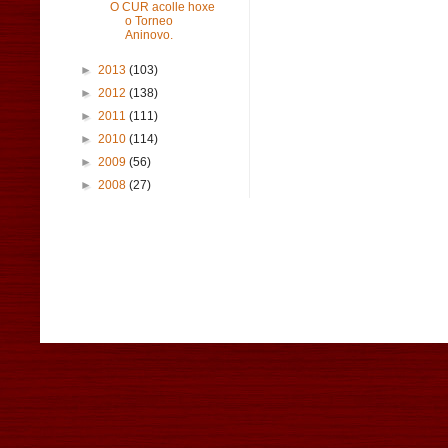
O CUR acolle hoxe
o Torneo
Aninovo.
►
2013
(103)
►
2012
(138)
►
2011
(111)
►
2010
(114)
►
2009
(56)
►
2008
(27)