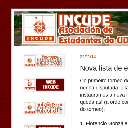
22/11/14
Nova lista de 
Co primeiro torneo d
nunha disputada loit
instauramos a nova l
queda así (a orde co
do torneo):
1. Florencio Gonzál