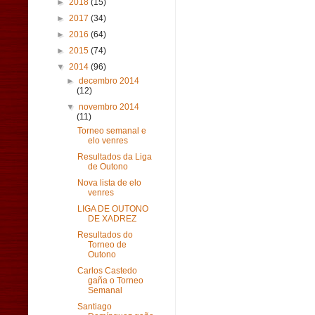
►
2018
(15)
►
2017
(34)
►
2016
(64)
►
2015
(74)
▼
2014
(96)
►
decembro 2014
(12)
▼
novembro 2014
(11)
Torneo semanal e
elo venres
Resultados da Liga
de Outono
Nova lista de elo
venres
LIGA DE OUTONO
DE XADREZ
Resultados do
Torneo de
Outono
Carlos Castedo
gaña o Torneo
Semanal
Santiago