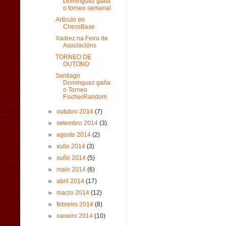
Domínguez gaña
o torneo semanal
Artículo en
ChessBase
Xadrez na Feira de
Asociacións
TORNEO DE
OUTONO
Santiago
Domínguez gaña
o Torneo
FischerRandom
►
outubro 2014
(7)
►
setembro 2014
(3)
►
agosto 2014
(2)
►
xullo 2014
(3)
►
xuño 2014
(5)
►
maio 2014
(6)
►
abril 2014
(17)
►
marzo 2014
(12)
►
febreiro 2014
(8)
►
xaneiro 2014
(10)