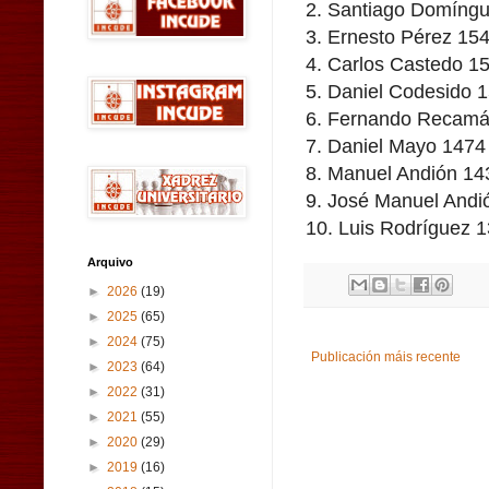
2. Santiago Domíng
3. Ernesto Pérez 15
4. Carlos Castedo 1
5. Daniel Codesido 
6. Fernando Recamá
7. Daniel Mayo 1474
8. Manuel Andión 14
9. José Manuel Andi
10. Luis Rodríguez 
Arquivo
►
2026
(19)
►
2025
(65)
►
2024
(75)
Publicación máis recente
►
2023
(64)
►
2022
(31)
►
2021
(55)
►
2020
(29)
►
2019
(16)