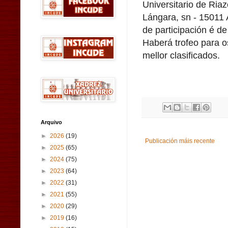
Universitario de Riaz
Lángara, sn - 15011 
de participación é de
Haberá trofeo para o
mellor clasificados.
Arquivo
►
2026
(19)
Publicación máis recente
►
2025
(65)
►
2024
(75)
►
2023
(64)
►
2022
(31)
►
2021
(55)
►
2020
(29)
►
2019
(16)