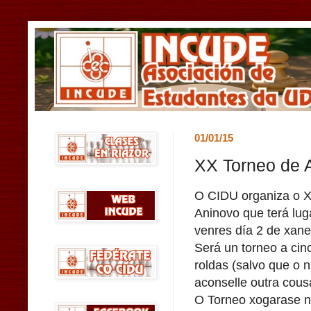
01/01/15
XX Torneo de 
O CIDU organiza o 
Aninovo que terá luga
venres día 2 de xane
Será un torneo a cin
roldas (salvo que o 
aconselle outra cous
O Torneo xogarase n