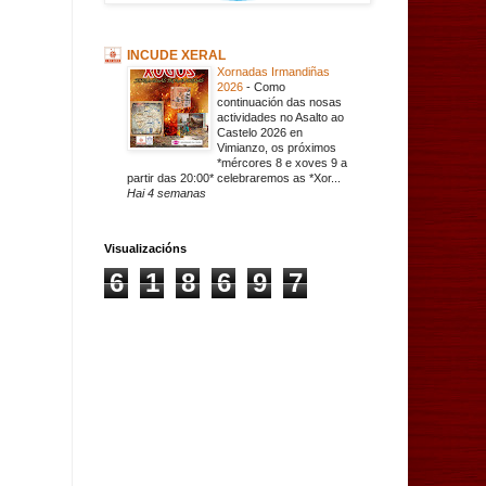
INCUDE XERAL
Xornadas Irmandiñas
2026
-
Como
continuación das nosas
actividades no Asalto ao
Castelo 2026 en
Vimianzo, os próximos
*mércores 8 e xoves 9 a
partir das 20:00* celebraremos as *Xor...
Hai 4 semanas
Visualizacións
6
1
8
6
9
7