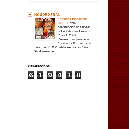
INCUDE XERAL
Xornadas Irmandiñas
2026
-
Como
continuación das nosas
actividades no Asalto ao
Castelo 2026 en
Vimianzo, os próximos
*mércores 8 e xoves 9 a
partir das 20:00* celebraremos as *Xor...
Hai 4 semanas
Visualizacións
6
1
9
4
1
8