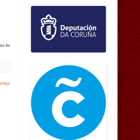
ro fin
antiga