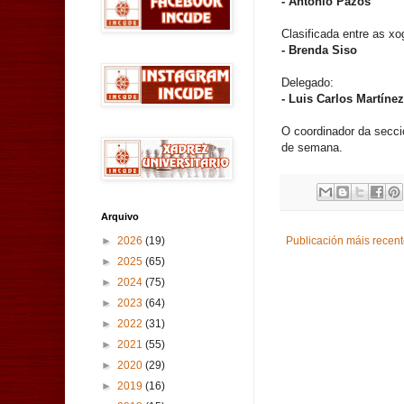
- Antonio Pazos
Clasificada entre as x
- Brenda Siso
Delegado:
- Luis Carlos Martínez
O coordinador da secció
de semana.
Arquivo
►
2026
(19)
Publicación máis recen
►
2025
(65)
►
2024
(75)
►
2023
(64)
►
2022
(31)
►
2021
(55)
►
2020
(29)
►
2019
(16)