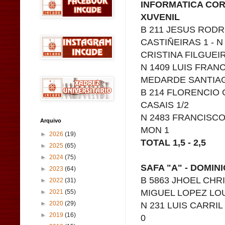
INFORMATICA COR
XUVENIL
B 211 JESUS ROD
CASTIÑEIRAS 1 - N
CRISTINA FILGUEI
N 1409 LUIS FRAN
MEDARDE SANTIA
B 214 FLORENCIO 
CASAIS 1/2
N 2483 FRANCISCO
Arquivo
MON 1
►
2026
(19)
TOTAL 1,5 - 2,5
►
2025
(65)
►
2024
(75)
SAFA "A" - DOMIN
►
2023
(64)
B 5863 JHOEL CHR
►
2022
(31)
MIGUEL LOPEZ LO
►
2021
(55)
N 231 LUIS CARRI
►
2020
(29)
►
2019
(16)
0