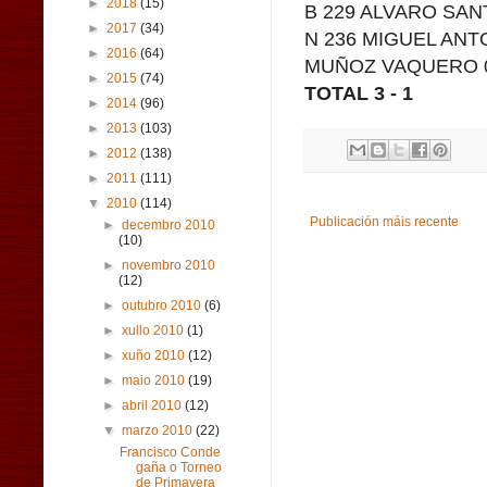
►
2018
(15)
B 229 ALVARO SANT
►
2017
(34)
N 236 MIGUEL ANT
►
2016
(64)
MUÑOZ VAQUERO 
►
2015
(74)
TOTAL 3 - 1
►
2014
(96)
►
2013
(103)
►
2012
(138)
►
2011
(111)
▼
2010
(114)
Publicación máis recente
►
decembro 2010
(10)
►
novembro 2010
(12)
►
outubro 2010
(6)
►
xullo 2010
(1)
►
xuño 2010
(12)
►
maio 2010
(19)
►
abril 2010
(12)
▼
marzo 2010
(22)
Francisco Conde
gaña o Torneo
de Primavera