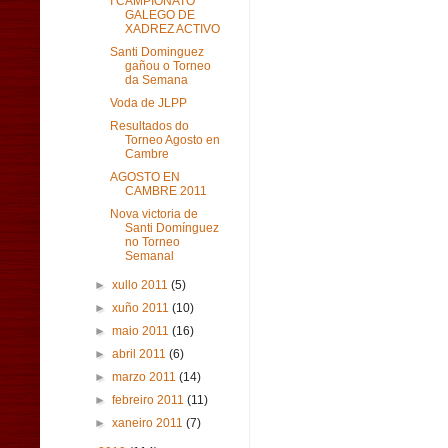
I CAMPIONATO
GALEGO DE
XADREZ ACTIVO
Santi Dominguez
gañou o Torneo
da Semana
Voda de JLPP
Resultados do
Torneo Agosto en
Cambre
AGOSTO EN
CAMBRE 2011
Nova victoria de
Santi Domínguez
no Torneo
Semanal
►
xullo 2011
(5)
►
xuño 2011
(10)
►
maio 2011
(16)
►
abril 2011
(6)
►
marzo 2011
(14)
►
febreiro 2011
(11)
►
xaneiro 2011
(7)