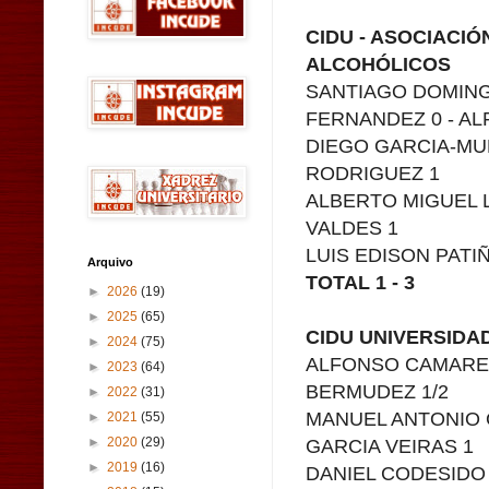
CIDU - ASOCIACIÓ
ALCOHÓLICOS
SANTIAGO DOMIN
FERNANDEZ 0 - AL
DIEGO GARCIA-MU
RODRIGUEZ 1
ALBERTO MIGUEL 
VALDES 1
LUIS EDISON PATI
Arquivo
TOTAL 1 - 3
►
2026
(19)
►
2025
(65)
CIDU UNIVERSIDA
►
2024
(75)
ALFONSO CAMARER
►
2023
(64)
BERMUDEZ 1/2
►
2022
(31)
MANUEL ANTONIO 
►
2021
(55)
GARCIA VEIRAS 1
►
2020
(29)
►
2019
(16)
DANIEL CODESIDO