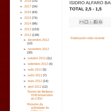
►
2018
(15)
ISIDRO ALFARO BA
►
2017
(34)
TOTAL 2,5 - 1,5
►
2016
(64)
►
2015
(74)
►
2014
(96)
►
2013
(103)
▼
2012
(138)
Publicación máis recente
►
decembro 2012
(10)
►
novembro 2012
(30)
►
outubro 2012
(11)
►
setembro 2012
(4)
►
xullo 2012
(5)
►
xuño 2012
(7)
►
maio 2012
(14)
▼
abril 2012
(12)
Torneo de Beltaine -
XVIII Aniversario
do CIDU
Resumo da
actividade do