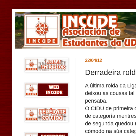
22/04/12
Derradeira rol
A última rolda da Li
deixou as cousas ta
pensaba.
O CIDU de primeira
de categoría mentre
de segunda quedou 
cómodo na súa categ