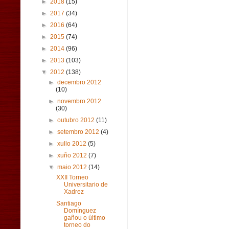
►
2018
(15)
►
2017
(34)
►
2016
(64)
►
2015
(74)
►
2014
(96)
►
2013
(103)
▼
2012
(138)
►
decembro 2012
(10)
►
novembro 2012
(30)
►
outubro 2012
(11)
►
setembro 2012
(4)
►
xullo 2012
(5)
►
xuño 2012
(7)
▼
maio 2012
(14)
XXII Torneo
Universitario de
Xadrez
Santiago
Domínguez
gañou o último
torneo do