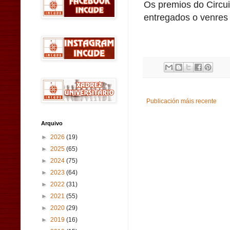
Os premios do Circui
entregados o venres
Publicación máis recente
Arquivo
►
2026
(19)
►
2025
(65)
►
2024
(75)
►
2023
(64)
►
2022
(31)
►
2021
(55)
►
2020
(29)
►
2019
(16)