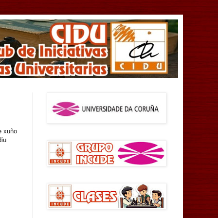
e xuño
diu