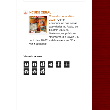
INCUDE XERAL
Xornadas Irmandiñas
2026
-
Como
continuación das nosas
actividades no Asalto ao
Castelo 2026 en
Vimianzo, os próximos
*mércores 8 e xoves 9 a
partir das 20:00* celebraremos as *Xor...
Hai 4 semanas
Visualizacións
u
n
d
e
f
i
n
e
d