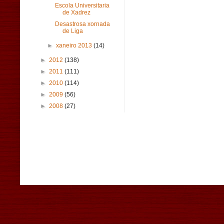
Escola Universitaria
de Xadrez
Desastrosa xornada
de Liga
►
xaneiro 2013
(14)
►
2012
(138)
►
2011
(111)
►
2010
(114)
►
2009
(56)
►
2008
(27)