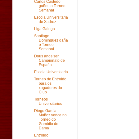
Carlos Castedo
gañou o Torneo
Semanal
Escola Universitaria
de Xadrez
Liga Galega
Santiago
Dominguez gaña
o Torneo
Semanal
Dous anos sen
Campionato de
España
Escola Universitaria
Torneo de Entroido
para os
xogadores do
Club
Torneos
Universitarios
Diego García-
Muñoz vence no
Torneo do
Gambito de
Dama
Entroido