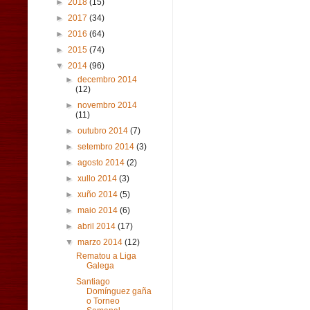
►
2018
(15)
►
2017
(34)
►
2016
(64)
►
2015
(74)
▼
2014
(96)
►
decembro 2014
(12)
►
novembro 2014
(11)
►
outubro 2014
(7)
►
setembro 2014
(3)
►
agosto 2014
(2)
►
xullo 2014
(3)
►
xuño 2014
(5)
►
maio 2014
(6)
►
abril 2014
(17)
▼
marzo 2014
(12)
Rematou a Liga
Galega
Santiago
Domínguez gaña
o Torneo