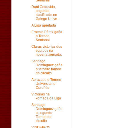
Semanal
Dani Codesido,
segundo
clasificado no
Galego Unive...
A Liga apretada
Ernesto Pérez gaña
o Torneo
Semanal
Claras victorias dos
equipos na
novena xornada.
Santiago
Domínguez gaña
o terceiro torneo
do circuito
Aprazado o Torneo
Universitario
Coruñés
Victorias na
xornada da Liga
Santiago
Domínguez gaña
o segundo
Torneo do
circuito
VINDEIROS