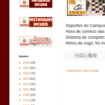
Deportes do Campus 
Hora de comezo das 
Sistema de competici
Ritmo de xogo: 50 mi
Arquivo
►
2026
(19)
►
2025
(65)
Publicación máis recente
►
2024
(75)
►
2023
(64)
►
2022
(31)
►
2021
(55)
►
2020
(29)
►
2019
(16)