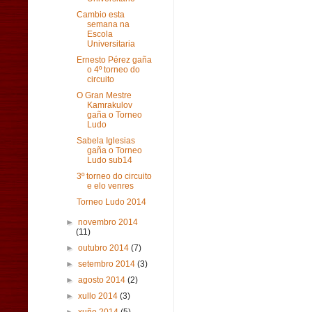
Cambio esta
semana na
Escola
Universitaria
Ernesto Pérez gaña
o 4º torneo do
circuito
O Gran Mestre
Kamrakulov
gaña o Torneo
Ludo
Sabela Iglesias
gaña o Torneo
Ludo sub14
3º torneo do circuito
e elo venres
Torneo Ludo 2014
►
novembro 2014
(11)
►
outubro 2014
(7)
►
setembro 2014
(3)
►
agosto 2014
(2)
►
xullo 2014
(3)