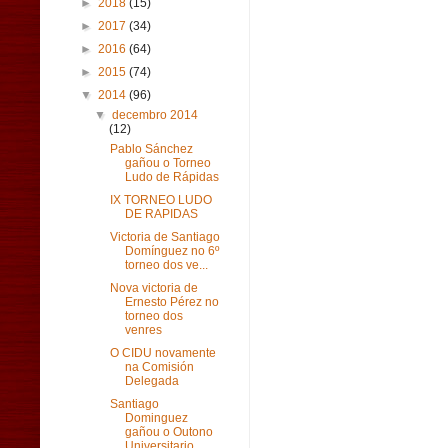
►
2018
(15)
►
2017
(34)
►
2016
(64)
►
2015
(74)
▼
2014
(96)
▼
decembro 2014
(12)
Pablo Sánchez
gañou o Torneo
Ludo de Rápidas
IX TORNEO LUDO
DE RAPIDAS
Victoria de Santiago
Domínguez no 6º
torneo dos ve...
Nova victoria de
Ernesto Pérez no
torneo dos
venres
O CIDU novamente
na Comisión
Delegada
Santiago
Dominguez
gañou o Outono
Universitario