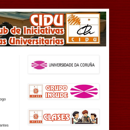
o
xogo
pantes