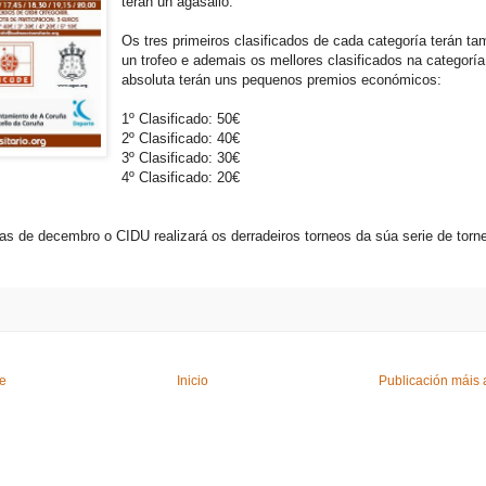
terán un agasallo.
Os tres primeiros clasificados de cada categoría terán t
un trofeo e ademais os mellores clasificados na categoría
absoluta terán uns pequenos premios económicos:
1º Clasificado: 50€
2º Clasificado: 40€
3º Clasificado: 30€
4º Clasificado: 20€
ías de decembro o CIDU realizará os derradeiros torneos da súa serie de torn
te
Inicio
Publicación máis 