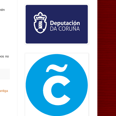
amén
eos no
antiga