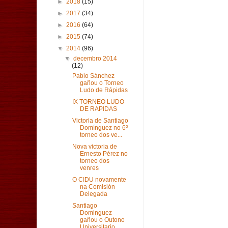
►
2018
(15)
►
2017
(34)
►
2016
(64)
►
2015
(74)
▼
2014
(96)
▼
decembro 2014
(12)
Pablo Sánchez
gañou o Torneo
Ludo de Rápidas
IX TORNEO LUDO
DE RAPIDAS
Victoria de Santiago
Domínguez no 6º
torneo dos ve...
Nova victoria de
Ernesto Pérez no
torneo dos
venres
O CIDU novamente
na Comisión
Delegada
Santiago
Dominguez
gañou o Outono
Universitario