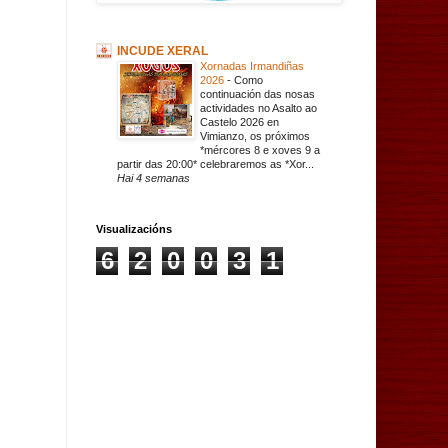
INCUDE XERAL
Xornadas Irmandiñas
2026
-
Como
continuación das nosas
actividades no Asalto ao
Castelo 2026 en
Vimianzo, os próximos
*mércores 8 e xoves 9 a
partir das 20:00* celebraremos as *Xor...
Hai 4 semanas
Visualizacións
6
2
0
0
3
1