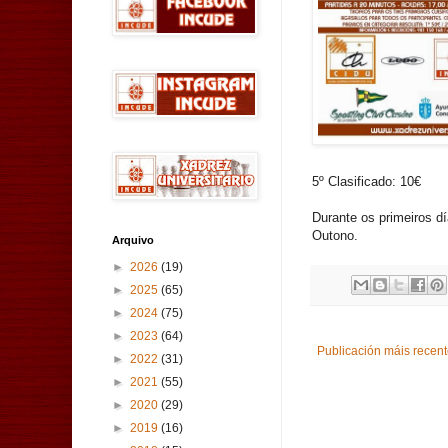
5º Clasificado: 10€
Durante os primeiros d
Outono.
Arquivo
►
2026
(19)
►
2025
(65)
►
2024
(75)
►
2023
(64)
Publicación máis recen
►
2022
(31)
►
2021
(55)
►
2020
(29)
►
2019
(16)