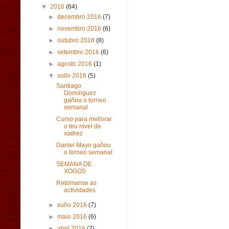
▼
2016
(64)
►
decembro 2016
(7)
►
novembro 2016
(6)
►
outubro 2016
(8)
►
setembro 2016
(6)
►
agosto 2016
(1)
▼
xullo 2016
(5)
Santiago
Domínguez
gañou o torneo
semanal
Curso para mellorar
o teu nivel de
xadrez
Daniel Mayo gañou
o torneo semanal
SEMANA DE
XOGOS
Retómanse as
actividades
►
xuño 2016
(7)
►
maio 2016
(6)
►
abril 2016
(7)