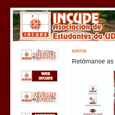
01/07/16
Retómanse as 