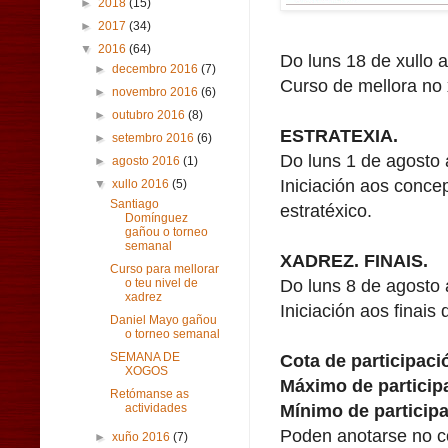
►
2018
(15)
►
2017
(34)
▼
2016
(64)
Do luns 18 de xullo a
►
decembro 2016
(7)
Curso de mellora no 
►
novembro 2016
(6)
►
outubro 2016
(8)
ESTRATEXIA.
►
setembro 2016
(6)
Do luns 1 de agosto 
►
agosto 2016
(1)
Iniciación aos concep
▼
xullo 2016
(5)
Santiago
estratéxico.
Domínguez
gañou o torneo
semanal
XADREZ. FINAIS.
Curso para mellorar
Do luns 8 de agosto 
o teu nivel de
xadrez
Iniciación aos finais
Daniel Mayo gañou
o torneo semanal
Cota de participaci
SEMANA DE
XOGOS
Máximo de particip
Retómanse as
Mínimo de particip
actividades
Poden anotarse no 
►
xuño 2016
(7)