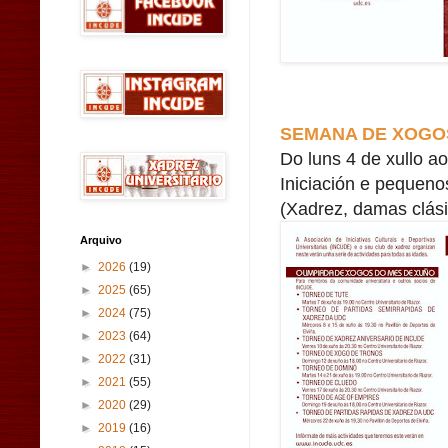
SEMANA DE XOGOS
Do luns 4 de xullo ao
Iniciación e pequeno
(Xadrez, damas clási
Arquivo
►
2026
(19)
►
2025
(65)
►
2024
(75)
►
2023
(64)
►
2022
(31)
►
2021
(55)
►
2020
(29)
►
2019
(16)