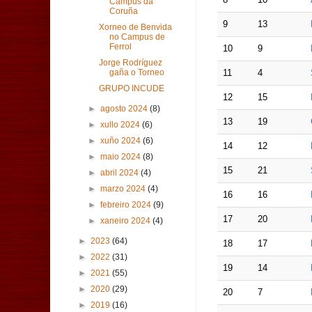
Campus da
Coruña
9
13
Xorneo de Benvida
no Campus de
Ferrol
10
9
Jorge Rodríguez
11
4
gaña o Torneo
GRUPO INCUDE
12
15
►
agosto 2024
(8)
13
19
►
xullo 2024
(6)
►
xuño 2024
(6)
14
12
►
maio 2024
(8)
15
21
►
abril 2024
(4)
►
marzo 2024
(4)
16
16
►
febreiro 2024
(9)
17
20
►
xaneiro 2024
(4)
►
2023
(64)
18
17
►
2022
(31)
19
14
►
2021
(55)
►
2020
(29)
20
7
►
2019
(16)