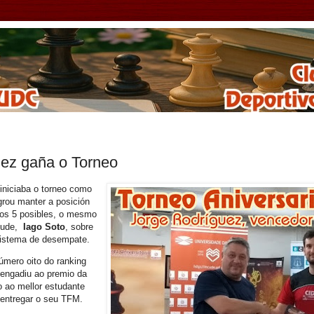
uez gaña o Torneo
iniciaba o torneo como
grou manter a posición
dos 5 posibles, o mesmo
ncude,
Iago Soto
, sobre
sistema de desempate.
úmero oito do ranking
 engadiu ao premio da
 ao mellor estudante
 entregar o seu TFM.