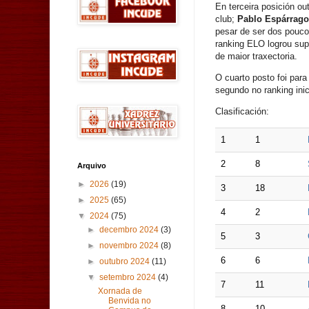
En terceira posición ou
club;
Pablo Espárrago
pesar de ser dos pouc
ranking ELO logrou sup
de maior traxectoria.
O cuarto posto foi par
segundo no ranking inic
Clasificación:
1
1
2
8
Arquivo
►
2026
(19)
3
18
►
2025
(65)
4
2
▼
2024
(75)
►
decembro 2024
(3)
5
3
►
novembro 2024
(8)
6
6
►
outubro 2024
(11)
▼
setembro 2024
(4)
7
11
Xornada de
Benvida no
8
10