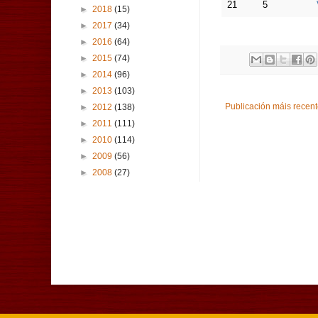
21
5
►
2018
(15)
►
2017
(34)
►
2016
(64)
►
2015
(74)
►
2014
(96)
►
2013
(103)
Publicación máis recen
►
2012
(138)
►
2011
(111)
►
2010
(114)
►
2009
(56)
►
2008
(27)