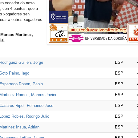
tro xogador do noso
, con 4 puntos, que a
os xogadores sen
erar a outros xogadores
a
Marcos Martínez,
ial.
Rodriguez Guillen, Jorge
ESP
Soto Paino, Iago
ESP
Esparrago Roson, Pablo
ESP
Martinez Ramos, Marcos Javier
ESP
Casares Ripol, Fernando Jose
ESP
Lopez Robles, Rodrigo Julio
ESP
Martinez Insua, Adrian
ESP
Aranguena Laffon, Jaime
ESP