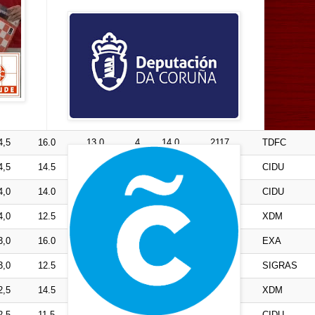
4,5
16.0
13.0
4
14.0
2117
TDFC
4,5
14.5
13.0
4
13.5
1721
CIDU
4,0
14.0
10.0
4
12.0
0
CIDU
4,0
12.5
14.0
4
11.5
1993
XDM
3,0
16.0
12.0
3
14.0
1903
EXA
3,0
12.5
10.0
3
11.0
1774
SIGRAS
2,5
14.5
6.5
2
13.0
1633
XDM
2,5
11.5
6.0
2
9.0
1675
CIDU