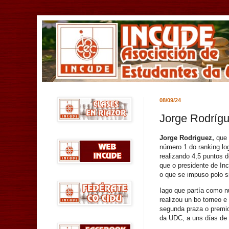
08/09/24
Jorge Rodríg
Jorge Rodriguez,
que 
número 1 do ranking lo
realizando 4,5 puntos 
que o presidente de I
o que se impuso polo 
Iago que partía como n
realizou un bo torneo e
segunda praza o premio
da UDC, a uns días de