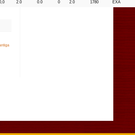
0,0
2.0
0.0
0
2.0
1780
EXA
antiga