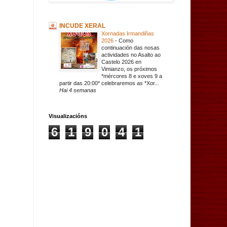
INCUDE XERAL
Xornadas Irmandiñas
2026
-
Como
continuación das nosas
actividades no Asalto ao
Castelo 2026 en
Vimianzo, os próximos
*mércores 8 e xoves 9 a
partir das 20:00* celebraremos as *Xor...
Hai 4 semanas
Visualizacións
6
1
9
0
4
1