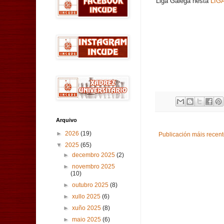
Liga Galega nesta
LIG
Arquivo
►
2026
(19)
Publicación máis recen
▼
2025
(65)
►
decembro 2025
(2)
►
novembro 2025
(10)
►
outubro 2025
(8)
►
xullo 2025
(6)
►
xuño 2025
(8)
►
maio 2025
(6)