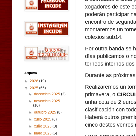
xogadores de este e
poderán participar n
encontro de segund
montaremos un torne
colexios sub14.
Por outra banda se h
días publicamos o no
torneos internos dos
Arquivo
Durante as próximas
►
2026
(19)
Realizaremos un torn
▼
2025
(65)
primavera, o
CIRCU
►
decembro 2025
(2)
unha cota de 2 euros
►
novembro 2025
(10)
clasificación con tod
►
outubro 2025
(8)
Haberá outros premio
►
xullo 2025
(6)
cinco destes venres r
►
xuño 2025
(8)
►
maio 2025
(6)