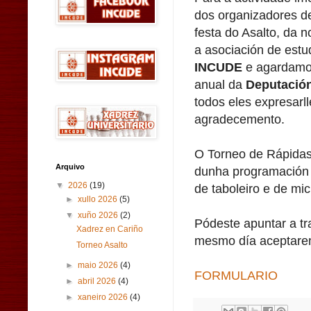
dos organizadores d
festa do Asalto, da n
a asociación de est
INCUDE
e agardamo
anual da
Deputació
todos eles expresarl
agradecemento.
O Torneo de Rápidas
Arquivo
dunha programación
▼
2026
(19)
de taboleiro e de mic
►
xullo 2026
(5)
▼
xuño 2026
(2)
Pódeste apuntar a tr
Xadrez en Cariño
mesmo día aceptarem
Torneo Asalto
►
maio 2026
(4)
FORMULARIO
►
abril 2026
(4)
►
xaneiro 2026
(4)