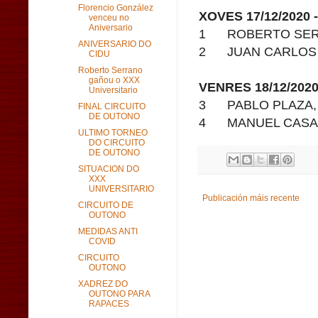
Florencio González
XOVES 17/12/2020 -
venceu no
Aniversario
1
ROBERTO SE
ANIVERSARIO DO
2
JUAN CARLOS
CIDU
Roberto Serrano
gañou o XXX
VENRES 18/12/2020 
Universitario
3
PABLO PLAZA
FINAL CIRCUITO
DE OUTONO
4
MANUEL CASA
ULTIMO TORNEO
DO CIRCUITO
DE OUTONO
SITUACION DO
XXX
UNIVERSITARIO
Publicación máis recente
CIRCUITO DE
OUTONO
MEDIDAS ANTI
COVID
CIRCUITO
OUTONO
XADREZ DO
OUTONO PARA
RAPACES