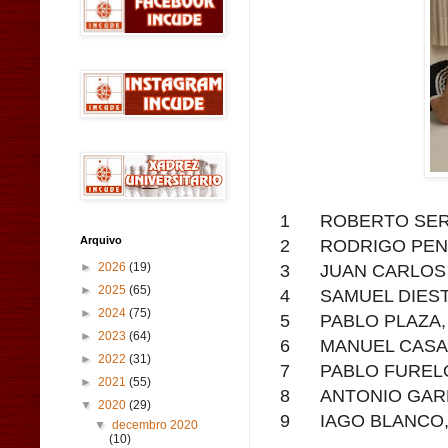
1
ROBERTO SE
Arquivo
2
RODRIGO PEN
3
JUAN CARLOS
►
2026
(19)
►
2025
(65)
4
SAMUEL DIES
►
2024
(75)
5
PABLO PLAZA
►
2023
(64)
6
MANUEL CASA
►
2022
(31)
7
PABLO FUREL
►
2021
(55)
8
ANTONIO GAR
▼
2020
(29)
9
IAGO BLANCO
▼
decembro 2020
(10)