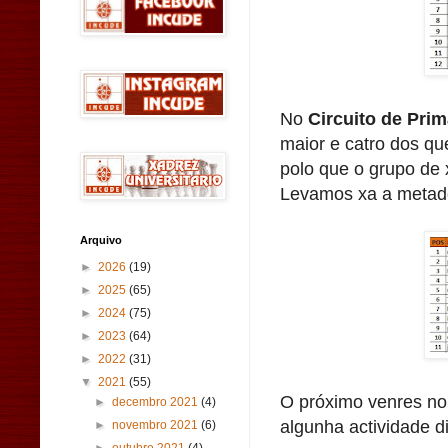
No
Circuito de Pri
maior e catro dos q
polo que o grupo de 
Levamos xa a metade
Arquivo
►
2026
(19)
►
2025
(65)
►
2024
(75)
►
2023
(64)
►
2022
(31)
▼
2021
(55)
O próximo venres non
►
decembro 2021
(4)
algunha actividade d
►
novembro 2021
(6)