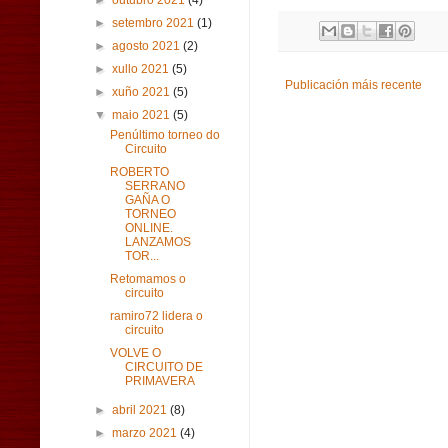
►
outubro 2021
(4)
►
setembro 2021
(1)
►
agosto 2021
(2)
►
xullo 2021
(5)
Publicación máis recente
►
xuño 2021
(5)
▼
maio 2021
(5)
Penúltimo torneo do
Circuito
ROBERTO
SERRANO
GAÑA O
TORNEO
ONLINE.
LANZAMOS
TOR...
Retomamos o
circuito
ramiro72 lidera o
circuito
VOLVE O
CIRCUITO DE
PRIMAVERA
►
abril 2021
(8)
►
marzo 2021
(4)