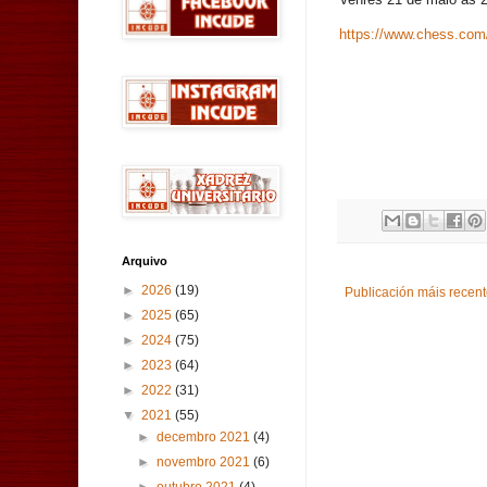
https://www.chess.com
Arquivo
►
2026
(19)
Publicación máis recen
►
2025
(65)
►
2024
(75)
►
2023
(64)
►
2022
(31)
▼
2021
(55)
►
decembro 2021
(4)
►
novembro 2021
(6)