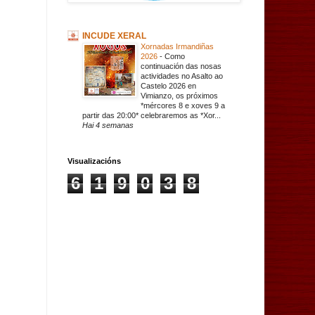
INCUDE XERAL
Xornadas Irmandiñas
2026
-
Como
continuación das nosas
actividades no Asalto ao
Castelo 2026 en
Vimianzo, os próximos
*mércores 8 e xoves 9 a
partir das 20:00* celebraremos as *Xor...
Hai 4 semanas
Visualizacións
6
1
9
0
3
8