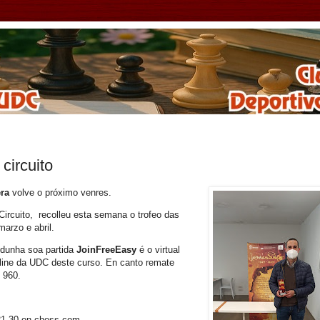
circuito
era
volve o próximo venres.
 Circuito, recolleu esta semana o trofeo das
arzo e abril.
a dunha soa partida
JoinFreeEasy
é o virtual
line da UDC deste curso. En canto remate
 960.
21,30 en chess.com