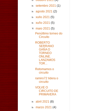
►
outubro 2021
(4)
►
setembro 2021
(1)
►
agosto 2021
(2)
►
xullo 2021
(5)
►
xuño 2021
(5)
▼
maio 2021
(5)
Penúltimo torneo do
Circuito
ROBERTO
SERRANO
GAÑA O
TORNEO
ONLINE.
LANZAMOS
TOR...
Retomamos o
circuito
ramiro72 lidera o
circuito
VOLVE O
CIRCUITO DE
PRIMAVERA
►
abril 2021
(8)
►
marzo 2021
(4)