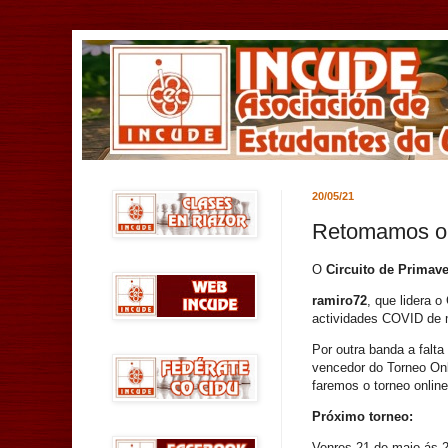
20/05/21
Retomamos o 
O
Circuito de Primav
ramiro72
, que lidera o
actividades COVID de m
Por outra banda a falt
vencedor do Torneo On
faremos o torneo online
Próximo torneo:
Venres 21 de maio ás 