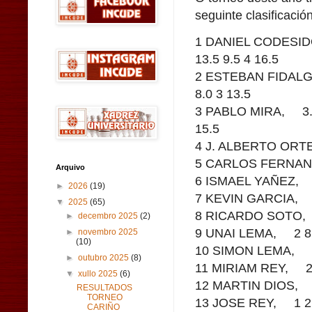
seguinte clasificación
1 DANIEL CODESI
13.5 9.5 4 16.5
2 ESTEBAN FIDAL
8.0 3 13.5
3 PABLO MIRA, 3.5
15.5
4 J. ALBERTO ORTE
5 CARLOS FERNAND
Arquivo
6 ISMAEL YAÑEZ, 3 
►
2026
(19)
7 KEVIN GARCIA, 3 
▼
2025
(65)
8 RICARDO SOTO, 3
►
decembro 2025
(2)
9 UNAI LEMA, 2 8.0
►
novembro 2025
(10)
10 SIMON LEMA, 2 
►
outubro 2025
(8)
11 MIRIAM REY, 2 5
▼
xullo 2025
(6)
12 MARTIN DIOS, 1 
RESULTADOS
TORNEO
13 JOSE REY, 1 2.0
CARIÑO