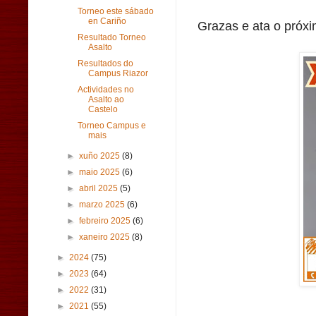
Torneo este sábado
en Cariño
Grazas e ata o próx
Resultado Torneo
Asalto
Resultados do
Campus Riazor
Actividades no
Asalto ao
Castelo
Torneo Campus e
mais
►
xuño 2025
(8)
►
maio 2025
(6)
►
abril 2025
(5)
►
marzo 2025
(6)
►
febreiro 2025
(6)
►
xaneiro 2025
(8)
►
2024
(75)
►
2023
(64)
►
2022
(31)
►
2021
(55)