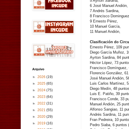
5 Ayrton Sardina,
6 José Manuel Andión,
7 Andrés Sardina,
8 Francisco Dominguez
9 Ernesto Pérez,
10 Manuel García,
11 Manuel Andión,
Clasificación do Circu
Ernesto Pérez, 109 pun
Diego García Muñoz, 10
Ayrton Sardina, 84 pun
Héctor López, 73 punto
Francisco Domínguez, 6
Arquivo
Florencio González, 61
►
2026
(19)
José Manuel Andión, 56
Luis Carlos Martínez, 5
►
2025
(65)
Diego Medín, 48 puntos
►
2024
(75)
Luis E. Patiño, 39 punt
►
2023
(64)
Francisco Conde, 33 pu
►
2022
(31)
Manuel Andión, 25 punt
Alfonso Sangiao, 11 pu
►
2021
(55)
Andrés Sardina, 11 pun
►
2020
(29)
Fran Pedreira, 10 punto
►
2019
(16)
Pedro Siaba, 6 puntos 