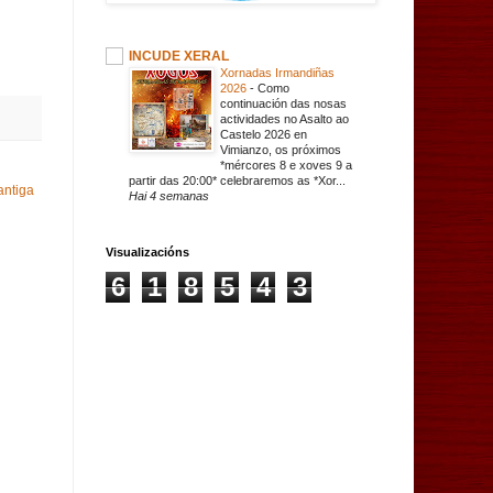
INCUDE XERAL
Xornadas Irmandiñas
2026
-
Como
continuación das nosas
actividades no Asalto ao
Castelo 2026 en
Vimianzo, os próximos
*mércores 8 e xoves 9 a
partir das 20:00* celebraremos as *Xor...
antiga
Hai 4 semanas
Visualizacións
6
1
8
5
4
3