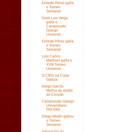
Ernesto Pérez gaña
o Torneo
Semanal
Xosé Luis Veiga
gaña o
Campionato
Galego
Universit...
Ernesto Pérez gaña
o Torneo
Semanal
Luis Carlos
Martínez gaña o
XVIII Torneo
Universit...
O CIDU na Copa
Galicia
Diego García-
Muñoz ao asalto
do Circuito
Campionato Galego
Universitario
PDI-PAS
Diego Medín gañou
o Torneo
Semanal
Valoración do