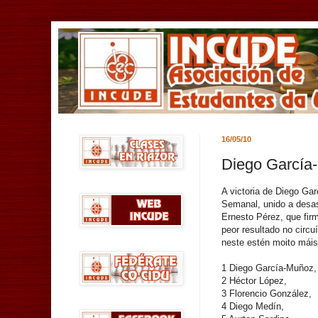
16/05/10
Diego García-
A victoria de Diego Ga
Semanal, unido a desas
Ernesto Pérez, que fir
peor resultado no circu
neste estén moito máis
1 Diego García-Muñoz,
2 Héctor López,
3 Florencio González,
4 Diego Medín,