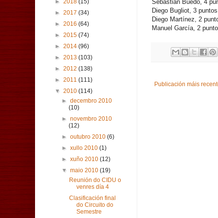
Sebastián Buedo, 4 pun
►
2018
(15)
Diego Bugliot, 3 puntos
►
2017
(34)
Diego Martínez, 2 punt
►
2016
(64)
Manuel García, 2 punto
►
2015
(74)
►
2014
(96)
►
2013
(103)
►
2012
(138)
►
2011
(111)
Publicación máis recen
▼
2010
(114)
►
decembro 2010
(10)
►
novembro 2010
(12)
►
outubro 2010
(6)
►
xullo 2010
(1)
►
xuño 2010
(12)
▼
maio 2010
(19)
Reunión do CIDU o
venres día 4
Clasificación final
do Circuito do
Semestre