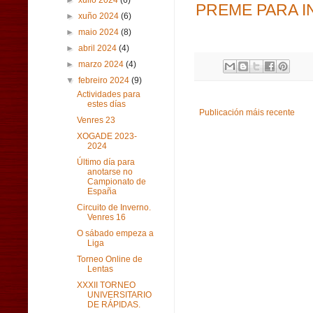
►
xullo 2024
(6)
PREME PARA I
►
xuño 2024
(6)
►
maio 2024
(8)
►
abril 2024
(4)
►
marzo 2024
(4)
▼
febreiro 2024
(9)
Actividades para
estes días
Publicación máis recente
Venres 23
XOGADE 2023-
2024
Último día para
anotarse no
Campionato de
España
Circuito de Inverno.
Venres 16
O sábado empeza a
Liga
Torneo Online de
Lentas
XXXII TORNEO
UNIVERSITARIO
DE RÁPIDAS.