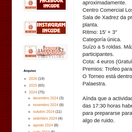
aproximadamente.
Centro Comercial Lo
Sala de Xadrez da pr
planta.
Ritmo: 15' + 3''
Categoría única.
Suízo a 5 roldas. M
participantes.
Cota: 4 euros (Grat
Premios: Trofeo para 
Arquivo
O Torneo está dentr
►
2026
(19)
Palaestra.
►
2025
(65)
▼
2024
(75)
Aínda que a activida
►
decembro 2024
(3)
das 17:30 horas habe
►
novembro 2024
(8)
►
outubro 2024
(11)
para prepararse para
►
setembro 2024
(4)
algo de ruido.
►
agosto 2024
(8)